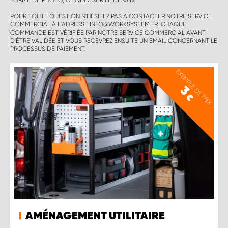
FORME DE PHOTO, CLIQUEZ SUR LE DESSIN.
POUR TOUTE QUESTION N'HÉSITEZ PAS À CONTACTER NOTRE SERVICE
COMMERCIAL À L'ADRESSE INFO@WORKSYSTEM.FR. CHAQUE
COMMANDE EST VÉRIFIÉE PAR NOTRE SERVICE COMMERCIAL AVANT
D'ÊTRE VALIDÉE ET VOUS RECEVREZ ENSUITE UN EMAIL CONCERNANT LE
PROCESSUS DE PAIEMENT.
EXEMPLE DE PRIX
3
€
AMÉNAGEMENT UTILITAIRE