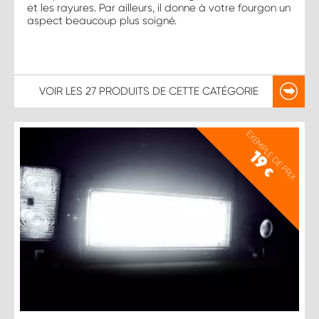
et les rayures. Par ailleurs, il donne à votre fourgon un
aspect beaucoup plus soigné.
VOIR LES
27 PRODUITS
DE CETTE CATÉGORIE
EXEMPLE DE PRIX
19
€