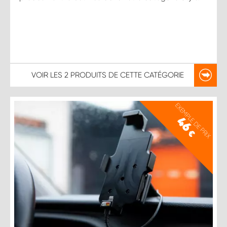
VOIR LES
2 PRODUITS
DE CETTE CATÉGORIE
EXEMPLE DE PRIX
46
€