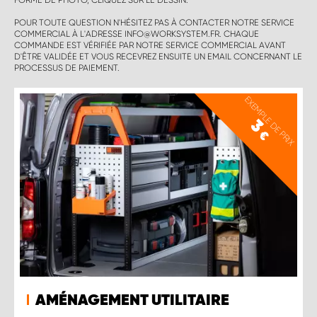
FORME DE PHOTO, CLIQUEZ SUR LE DESSIN.
POUR TOUTE QUESTION N'HÉSITEZ PAS À CONTACTER NOTRE SERVICE
COMMERCIAL À L'ADRESSE INFO@WORKSYSTEM.FR. CHAQUE
COMMANDE EST VÉRIFIÉE PAR NOTRE SERVICE COMMERCIAL AVANT
D'ÊTRE VALIDÉE ET VOUS RECEVREZ ENSUITE UN EMAIL CONCERNANT LE
PROCESSUS DE PAIEMENT.
EXEMPLE DE PRIX
3
€
AMÉNAGEMENT UTILITAIRE