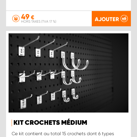
49
€
AJOUTER
HORS TAXES (TVA 17 %)
KIT CROCHETS MÉDIUM
Ce kit contient au total 15 crochets dont 6 types