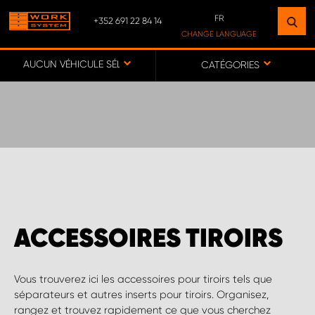
FR
+352 691 22 84 14
TROUVEZ UN ÉTABLISSEMENT
CHANGE LANGUAGE
PRÈS DE CHEZ VOUS
DE
AUCUN VÉHICULE SÉLECTIONNÉ
CATÉGORIES
FR
VERS LA CARTE
SERVICE COMMERCIAL LUXEMBOURG
ACCESSOIRES TIROIRS
Vous trouverez ici les accessoires pour tiroirs tels que
séparateurs et autres inserts pour tiroirs. Organisez,
rangez et trouvez rapidement ce que vous cherchez