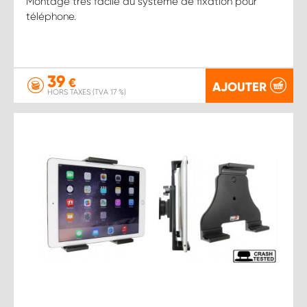
Montage très facile du système de fixation pour
téléphone.
39
€
AJOUTER
HORS TAXES (TVA 17 %)