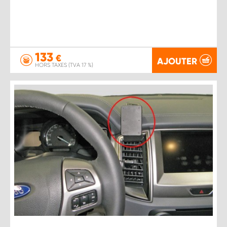
133
€
AJOUTER
HORS TAXES (TVA 17 %)