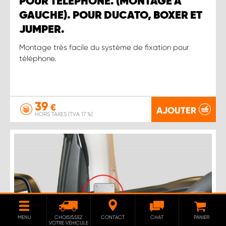
POUR TÉLÉPHONE. (MONTAGE À
GAUCHE). POUR DUCATO, BOXER ET
JUMPER.
Montage très facile du système de fixation pour
téléphone.
39
€
AJOUTER
HORS TAXES (TVA 17 %)
MENU
CHOISISSEZ
CONTACT
CHAT
PANIER
VOTRE VÉHICULE