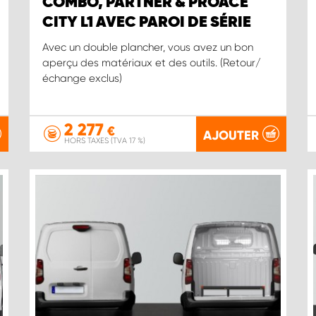
COMBO, PARTNER & PROACE
CITY L1 AVEC PAROI DE SÉRIE
Avec un double plancher, vous avez un bon
aperçu des matériaux et des outils. (Retour/
échange exclus)
2 277
€
AJOUTER
HORS TAXES (TVA 17 %)