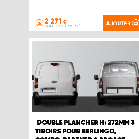
2 271
€
AJOUTER
HORS TAXES (TVA 17 %)
DOUBLE PLANCHER H: 272MM 3
TIROIRS POUR BERLINGO,