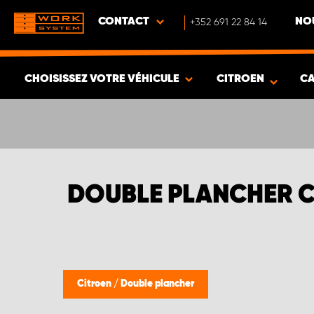
CONTACT
+352 691 22 84 14
NO
CHOISISSEZ VOTRE VÉHICULE
CITROEN
CA
VOIR LES RÉSULTATS -
542
ARTICLES
DOUBLE PLANCHER 
Citroen
/
Double plancher