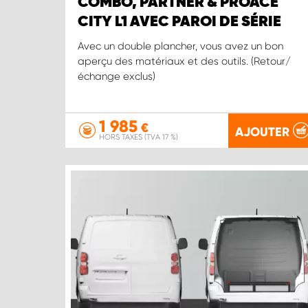
COMBO, PARTNER & PROACE
CITY L1 AVEC PAROI DE SÉRIE
Avec un double plancher, vous avez un bon
aperçu des matériaux et des outils. (Retour/
échange exclus)
1 985
€
AJOUTER
HORS TAXES (TVA 17 %)