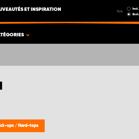
Incl.
UVEAUTÉS ET INSPIRATION
T.V.A.
Excl
TÉGORIES
N
ick-ups
/
Hard-tops