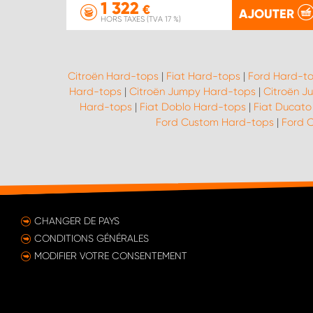
1 322
€
AJOUTER
HORS TAXES (TVA 17 %)
Citroën Hard-tops
|
Fiat Hard-tops
|
Ford Hard-t
Hard-tops
|
Citroën Jumpy Hard-tops
|
Citroën J
Hard-tops
|
Fiat Doblo Hard-tops
|
Fiat Ducato
Ford Custom Hard-tops
|
Ford C
CHANGER DE PAYS
CONDITIONS GÉNÉRALES
MODIFIER VOTRE CONSENTEMENT