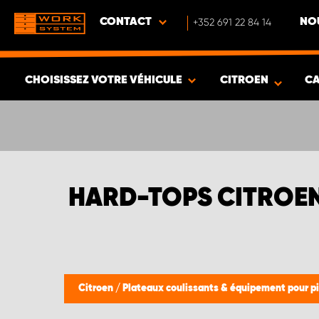
CONTACT
+352 691 22 84 14
NO
CHOISISSEZ VOTRE VÉHICULE
CITROEN
CA
VOIR LES RÉSULTATS -
542
ARTICLES
HARD-TOPS CITROE
Citroen
/
Plateaux coulissants & équipement pour p