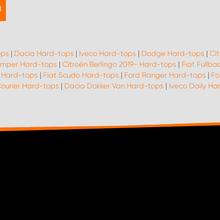
ops
|
Dacia Hard-tops
|
Iveco Hard-tops
|
Dodge Hard-tops
|
Ci
umper Hard-tops
|
Citroën Berlingo 2019- Hard-tops
|
Fiat Fullb
 Hard-tops
|
Fiat Scudo Hard-tops
|
Ford Ranger Hard-tops
|
Fo
ourier Hard-tops
|
Dacia Dokker Van Hard-tops
|
Iveco Daily Ha