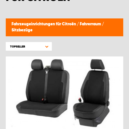
Fahrzeugeinrichtungen für Citroën
/
Fahrerraum
/
Sitzbezüge
TOPSELLER