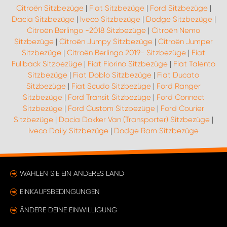
Citroën Sitzbezüge
|
Fiat Sitzbezüge
|
Ford Sitzbezüge
|
Dacia Sitzbezüge
|
Iveco Sitzbezüge
|
Dodge Sitzbezüge
|
Citroën Berlingo -2018 Sitzbezüge
|
Citroën Nemo
Sitzbezüge
|
Citroën Jumpy Sitzbezüge
|
Citroën Jumper
Sitzbezüge
|
Citroën Berlingo 2019- Sitzbezüge
|
Fiat
Fullback Sitzbezüge
|
Fiat Fiorino Sitzbezüge
|
Fiat Talento
Sitzbezüge
|
Fiat Doblo Sitzbezüge
|
Fiat Ducato
Sitzbezüge
|
Fiat Scudo Sitzbezüge
|
Ford Ranger
Sitzbezüge
|
Ford Transit Sitzbezüge
|
Ford Connect
Sitzbezüge
|
Ford Custom Sitzbezüge
|
Ford Courier
Sitzbezüge
|
Dacia Dokker Van (Transporter) Sitzbezüge
|
Iveco Daily Sitzbezüge
|
Dodge Ram Sitzbezüge
WÄHLEN SIE EIN ANDERES LAND
EINKAUFSBEDINGUNGEN
ÄNDERE DEINE EINWILLIGUNG