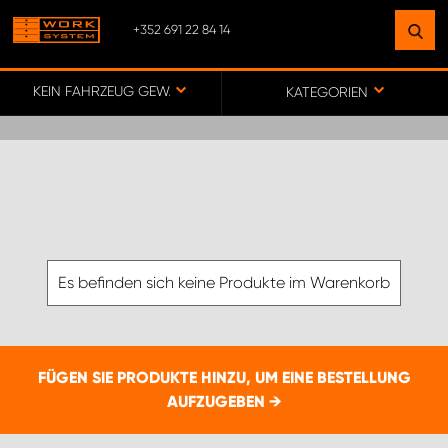
+352 691 22 84 14
FINDEN SIE EINEN STANDORT
IN IHRER NÄHE
KEIN FAHRZEUG GEWÄHLT
KATEGORIEN
ZUR KARTE
SERVICE COMMERCIAL LUXEMBOURG
Es befinden sich keine Produkte im Warenkorb
FÜGEN SIE PRODUKTE HINZU, UM EINE BESTELLUNG
AUFZUGEBEN →