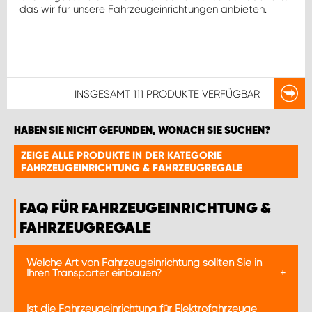
das wir für unsere Fahrzeugeinrichtungen anbieten.
INSGESAMT
111 PRODUKTE
VERFÜGBAR
HABEN SIE NICHT GEFUNDEN, WONACH SIE SUCHEN?
ZEIGE ALLE PRODUKTE IN DER KATEGORIE
FAHRZEUGEINRICHTUNG & FAHRZEUGREGALE
FAQ FÜR FAHRZEUGEINRICHTUNG &
FAHRZEUGREGALE
Welche Art von Fahrzeugeinrichtung sollten Sie in
Ihren Transporter einbauen?
Die Auswahl der Fahrzeugeinrichtung für Ihren
Ist die Fahrzeugeinrichtung für Elektrofahrzeuge