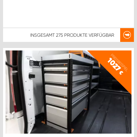
INSGESAMT
275 PRODUKTE
VERFÜGBAR
PREISBEISPIEL
1027
€