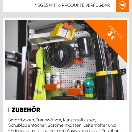
INSGESAMT
6 PRODUKTE
VERFÜGBAR
PREISBEISPIEL
3
€
ZUBEHÖR
Smartboxen, Trennwände, Kunststoffkisten,
Schubladenfächer, Sortimentkästen, Leiterhalter und
Ordnergestelle sind nur eine Auswahl unseres Zubehörs,