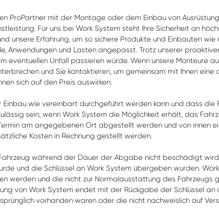
ten ProPartner mit der Montage oder dem Einbau von Ausrüstung 
stleistung. Für uns bei Work System steht Ihre Sicherheit an höc
nd unsere Erfahrung, um so sichere Produkte und Einbauten wie mö
, Anwendungen und Lasten angepasst. Trotz unserer proaktiven S
m eventuellen Unfall passieren würde. Wenn unsere Monteure auf
erbrechen und Sie kontaktieren, um gemeinsam mit Ihnen eine o
 sich auf den Preis auswirken.
der Einbau wie vereinbart durchgeführt werden kann und dass di
zulässig sein, wenn Work System die Möglichkeit erhält, das Fa
Termin am angegebenen Ort abgestellt werden und von innen e
ätzliche Kosten in Rechnung gestellt werden.
s Fahrzeug während der Dauer der Abgabe nicht beschädigt wird
rde und die Schlüssel an Work System übergeben wurden. Work
n werden und die nicht zur Normalausstattung des Fahrzeugs ge
tung von Work System endet mit der Rückgabe der Schlüssel an 
rünglich vorhanden waren oder die nicht nachweislich auf Versä