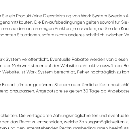
 Sie ein Produkt/eine Dienstleistung von Work System Sweden A
enannt) kaufen. Die Einkaufsbedingungen gelten sowohl für Sie al
erscheiden sich in einigen Punkten, je nachdem, ob Sie den Kau
nnten Situationen, sofern nichts anderes schriftlich zwischen Ve
Work System veröffentlicht. Eventuelle Rabatte werden von diese
ge der Mehrwertsteuer auf der Website nicht aktiv auswählen. Be
r Website, ist Work System berechtigt, Fehler nachträglich zu korr
Export-/Importgebühren, Steuern oder ähnliche Kostenaufschläg
hend anzupassen. Angebotspreise gelten 30 Tage ab Angebotsers
chkeiten. Die verfügbaren Zahlungsmöglichkeiten und eventuell
haben das Recht zu entscheiden, welche Zahlungsmöglichkeiten 
typ und den untenstehenden Rechnungsbedingungen beeinfluss