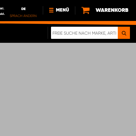
nkl.
DE
WARENKORB
MENÜ
xkl.
SPRACH ÄNDERN
DE
FR
NEWS
HTTPS://WWW.WORKSYSTEM.LU/DE/NACH
LU
ÜBER UNS