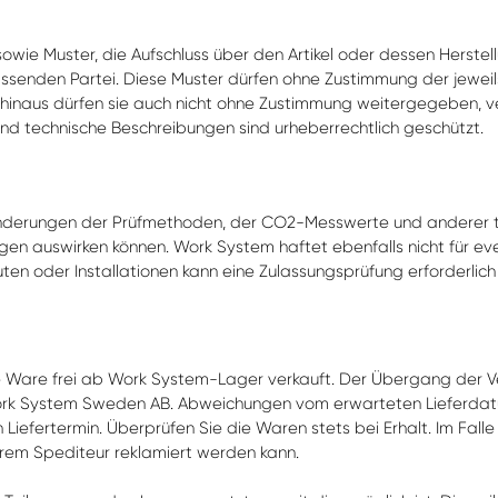
owie Muster, die Aufschluss über den Artikel oder dessen Herstel
ssenden Partei. Diese Muster dürfen ohne Zustimmung der jewei
hinaus dürfen sie auch nicht ohne Zustimmung weitergegeben, verv
nd technische Beschreibungen sind urheberrechtlich geschützt.
ränderungen der Prüfmethoden, der CO2-Messwerte und anderer t
gen auswirken können. Work System haftet ebenfalls nicht für e
n oder Installationen kann eine Zulassungsprüfung erforderlich sei
.
ie Ware frei ab Work System-Lager verkauft. Der Übergang der V
k System Sweden AB. Abweichungen vom erwarteten Lieferdatum 
en Liefertermin. Überprüfen Sie die Waren stets bei Erhalt. Im Fa
rem Spediteur reklamiert werden kann.