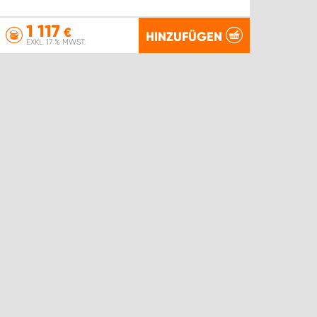
1 117
€
HINZUFÜGEN
EXKL. 17 % MWST.