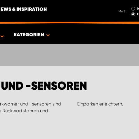
I
NEWS & INSPIRATION
MwSt.
E
EUG
KATEGORIEN
UND -SENSOREN
arkwarner und -sensoren sind
Einparken erleichtern.
das Rückwärtsfahren und