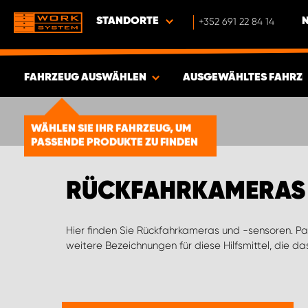
STANDORTE
+352 691 22 84 14
FAHRZEUG AUSWÄHLEN
AUSGEWÄHLTES FAHRZ
ERGEBNISSE ANZEIGEN -
1878
WÄHLEN SIE IHR FAHRZEUG, UM
PASSENDE PRODUKTE ZU FINDEN
ARTIKEL
RÜCKFAHRKAMERAS 
Hier finden Sie Rückfahrkameras und -sensoren. P
weitere Bezeichnungen für diese Hilfsmittel, die 