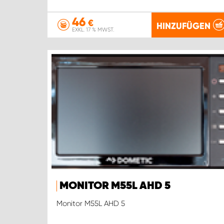
46
€
HINZUFÜGEN
EXKL. 17 % MWST.
MONITOR M55L AHD 5
Monitor M55L AHD 5