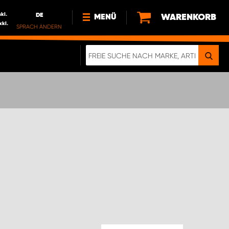
nkl.
DE
WARENKORB
MENÜ
xkl.
SPRACH ÄNDERN
DE
FR
NEWS
HTTPS://WWW.WORKSYSTEM.LU/DE/NACH
LU
ÜBER UNS