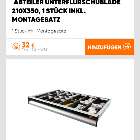
ABTEILER UNTERFLURSCHUBLADE
210X350, 1 STÜCK INKL.
MONTAGESATZ
1 Stück inkl. Montagesatz
32
€
HINZUFÜGEN
EXKL. 17 % MWST.