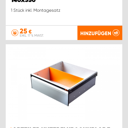
140X350
1 Stück inkl. Montagesatz
25
€
HINZUFÜGEN
EXKL. 17 % MWST.