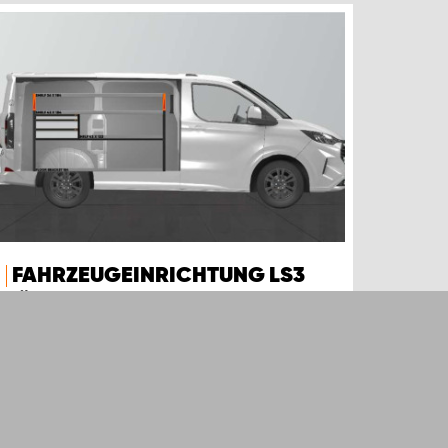
FAHRZEUGEINRICHTUNG LS3
FÜR FORD CUSTOM & VW
TRANSPORTER L1
Diese aufgrund ihrer Kombination aus
Schubladen und Regalen sehr beliebte
Fahrzeugeinrichtung eignet sich für Ford
Custom & VW Transporter L1.