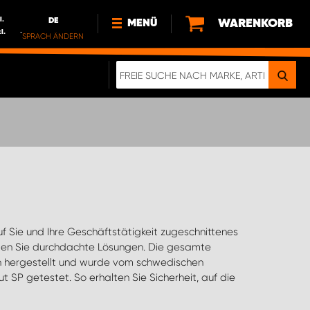
l.
DE
WARENKORB
MENÜ
l.
SPRACH ÄNDERN
DE
FR
NEWS
HTTPS://WWW.WORKSYSTEM.LU/DE/NACH
LU
ÜBER UNS