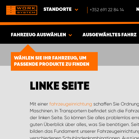
STANDORTE
+352 691 22 84 14
FAHRZEUG AUSWÄHLEN
AUSGEWÄHLTES FAHRZ
ERGEBNISSE ANZEIGEN -
1878
WÄHLEN SIE IHR FAHRZEUG, UM
ARTIKEL
PASSENDE PRODUKTE ZU FINDEN
LINKE SEITE
Mit einer
fahrzeugeinrichtung
schaffen Sie Ordnung
mehr lässt sich ein perfekt auf Sie
Maschinen. In Transportern befindet sich die Fahrz
System schaffen. Bei uns finden Sie durchdach
der linken Seite. So können Sie alles problemlos e
Einrichtung wird in Schweden hergestellt und w
guten Überblick über alles, was Sie benötigen. S
technischen Forschungsinstitut SP getestet. So erhalt
bilden das Fundament unserer Fahrzeugeinrichtu
verschiedenen Schubladenkombinationen, Auszüge