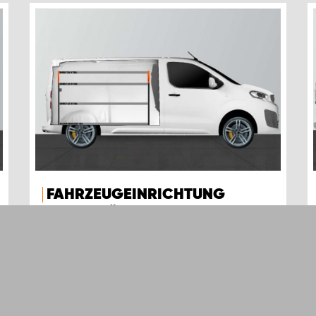
FAHRZEUGEINRICHTUNG
BASE42 FÜR EXPERT, JUMPY,
VIVARO, SCUDO & PROACE L2
Mit unserer Fahrzeugeinrichtung BASE42
erhalten Sie großzügigen Stauraum in Ihrem
Expert, Jumpy, Vivaro, Scudo & ProAce L2.