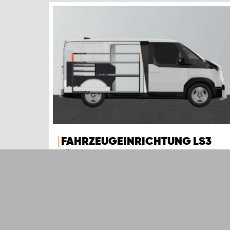
FAHRZEUGEINRICHTUNG LS3
FÜR KIA PV5 L2H1
Diese aufgrund ihrer Kombination aus
Schubladen und Regalen sehr beliebte
Fahrzeugeinrichtung eignet sich für KIA PV5
L2H1.