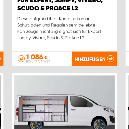
FÜR EXPERT, JUMPY, VIVARO,
SCUDO & PROACE L2
Diese aufgrund ihrer Kombination aus
Schubladen und Regalen sehr beliebte
Fahrzeugeinrichtung eignet sich für Expert,
Jumpy, Vivaro, Scudo & ProAce L2.
1 086
€
HINZUFÜGEN
EXKL. 17 % MWST.