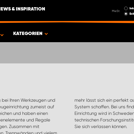
Ink
NEWS & INSPIRATION
MwSt.
Exk
EUG
KATEGORIEN
 bei Ihren Werkzeugen und
 und Ihre Geschäftstätigkeit zugeschnittenes
eugeinrichtung zumeist auf
te Lösungen. Die gesamte
rreichen und haben einen
urde vom schwedischen
eitenelemente und Regale
en Sie Sicherheit, auf die
ngen. Zusammen mit
Sie sich verlassen können.
n, Trennwänden und vielem