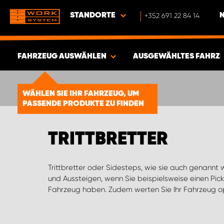
STANDORTE
+352 691 22 84 14
FAHRZEUG AUSWÄHLEN
AUSGEWÄHLTES FAHRZ
ERGEBNISSE ANZEIGEN -
1878
WÄHLEN SIE IHR FAHRZEUG, UM
ARTIKEL
PASSENDE PRODUKTE ZU FINDEN
TRITTBRETTER
Trittbretter oder Sidesteps, wie sie auch genannt 
Schweller. Sie sind je nach Fahrzeugtyp in versc
und Aussteigen, wenn Sie beispielsweise einen Pick
Trittbretter schützen auch in gewissem Maß vor Stö
Fahrzeug haben. Zudem werten Sie Ihr Fahrzeug op