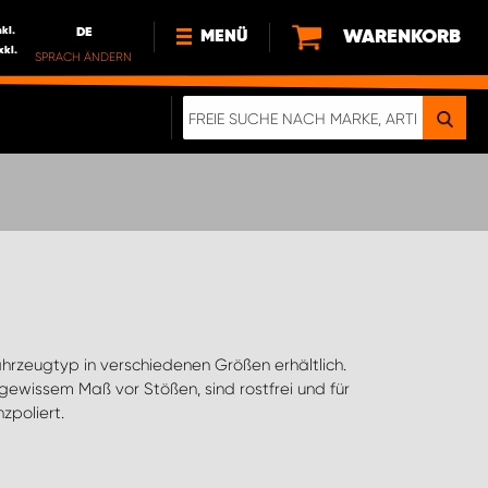
nkl.
DE
WARENKORB
MENÜ
xkl.
SPRACH ÄNDERN
DE
FR
NEWS
HTTPS://WWW.WORKSYSTEM.LU/DE/NACH
LU
ÜBER UNS
zpoliert.