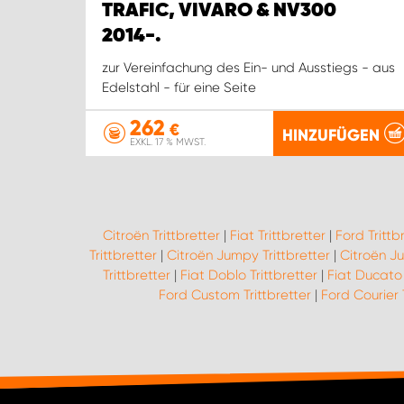
TRAFIC, VIVARO & NV300
2014-.
zur Vereinfachung des Ein- und Ausstiegs - aus
Edelstahl - für eine Seite
262
€
HINZUFÜGEN
EXKL. 17 % MWST.
Citroën Trittbretter
|
Fiat Trittbretter
|
Ford Trittb
Trittbretter
|
Citroën Jumpy Trittbretter
|
Citroën Ju
Trittbretter
|
Fiat Doblo Trittbretter
|
Fiat Ducato 
Ford Custom Trittbretter
|
Ford Courier 