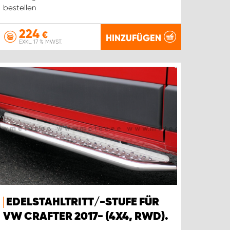
bestellen
224
€
HINZUFÜGEN
EXKL. 17 % MWST.
EDELSTAHLTRITT/-STUFE FÜR
VW CRAFTER 2017- (4X4, RWD).