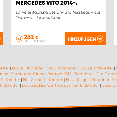
MERCEDES VITO 2014-.
zur Vereinfachung des Ein- und Ausstiegs - aus
Edelstahl - für eine Seite
262
€
HINZUFÜGEN
EXKL. 17 % MWST.
retter
|
Dacia Trittbretter
|
Iveco Trittbretter
|
Dodge Trittbretter
|
mper Trittbretter
|
Citroën Berlingo 2019- Trittbretter
|
Fiat Fullbac
Trittbretter
|
Fiat Scudo Trittbretter
|
Ford Ranger Trittbretter
|
Fo
Trittbretter
|
Dacia Dokker Van (Transporter) Trittbretter
|
Iveco Da