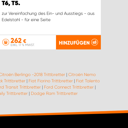
T6, T5.
zur Vereinfachung des Ein- und Ausstiegs - aus
Edelstahl - für eine Seite
262
€
HINZUFÜGEN
EXKL. 17 % MWST.
Citroën Berlingo -2018 Trittbretter
|
Citroën Nemo
k Trittbretter
|
Fiat Fiorino Trittbretter
|
Fiat Talento
rd Transit Trittbretter
|
Ford Connect Trittbretter
|
ily Trittbretter
|
Dodge Ram Trittbretter