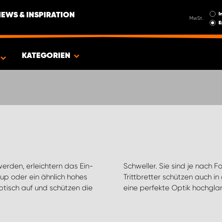
I
NEWS & INSPIRATION
MwSt.
E
EUG
KATEGORIEN
werden, erleichtern das Ein-
hiedenen Größen erhältlich.
up oder ein ähnlich hohes
ßen, sind rostfrei und für
tisch auf und schützen die
eine perfekte Optik hochglan