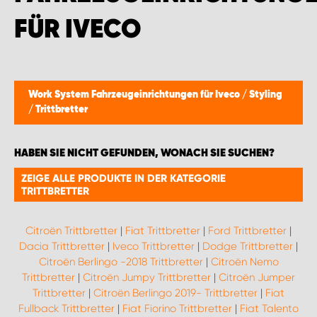
FÜR IVECO
Work System Fahrzeugeinrichtungen für Iveco
/
Styling
/
Trittbretter
HABEN SIE NICHT GEFUNDEN, WONACH SIE SUCHEN?
ZEIGE ALLE PRODUKTE IN DER KATEGORIE
TRITTBRETTER
Citroën Trittbretter
|
Fiat Trittbretter
|
Ford Trittbretter
|
Dacia Trittbretter
|
Iveco Trittbretter
|
Dodge Trittbretter
|
Citroën Berlingo -2018 Trittbretter
|
Citroën Nemo
Trittbretter
|
Citroën Jumpy Trittbretter
|
Citroën Jumper
Trittbretter
|
Citroën Berlingo 2019- Trittbretter
|
Fiat
Fullback Trittbretter
|
Fiat Fiorino Trittbretter
|
Fiat Talento