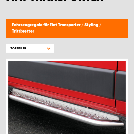
Fahrzeugregale für Fiat Transporter
/
Styling
/
Trittbretter
TOPSELLER