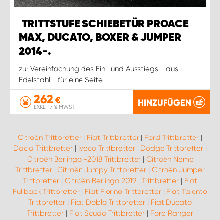
TRITTSTUFE SCHIEBETÜR PROACE
MAX, DUCATO, BOXER & JUMPER
2014-.
zur Vereinfachung des Ein- und Ausstiegs - aus
Edelstahl - für eine Seite
262
€
HINZUFÜGEN
EXKL. 17 % MWST.
Citroën Trittbretter
|
Fiat Trittbretter
|
Ford Trittbretter
|
Dacia Trittbretter
|
Iveco Trittbretter
|
Dodge Trittbretter
|
Citroën Berlingo -2018 Trittbretter
|
Citroën Nemo
Trittbretter
|
Citroën Jumpy Trittbretter
|
Citroën Jumper
Trittbretter
|
Citroën Berlingo 2019- Trittbretter
|
Fiat
Fullback Trittbretter
|
Fiat Fiorino Trittbretter
|
Fiat Talento
Trittbretter
|
Fiat Doblo Trittbretter
|
Fiat Ducato
Trittbretter
|
Fiat Scudo Trittbretter
|
Ford Ranger