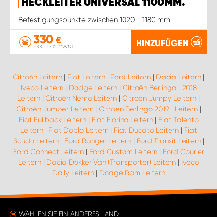
HECKLEITER UNIVERSAL 1100MM.
Befestigungspunkte zwischen 1020 - 1180 mm
330
€
HINZUFÜGEN
EXKL. 17 % MWST.
Citroën Leitern
|
Fiat Leitern
|
Ford Leitern
|
Dacia Leitern
|
Iveco Leitern
|
Dodge Leitern
|
Citroën Berlingo -2018
Leitern
|
Citroën Nemo Leitern
|
Citroën Jumpy Leitern
|
Citroën Jumper Leitern
|
Citroën Berlingo 2019- Leitern
|
Fiat Fullback Leitern
|
Fiat Fiorino Leitern
|
Fiat Talento
Leitern
|
Fiat Doblo Leitern
|
Fiat Ducato Leitern
|
Fiat
Scudo Leitern
|
Ford Ranger Leitern
|
Ford Transit Leitern
|
Ford Connect Leitern
|
Ford Custom Leitern
|
Ford Courier
Leitern
|
Dacia Dokker Van (Transporter) Leitern
|
Iveco
Daily Leitern
|
Dodge Ram Leitern
WÄHLEN SIE EIN ANDERES LAND