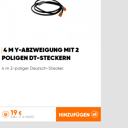
4 M Y-ABZWEIGUNG MIT 2
POLIGEN DT-STECKERN
4 m 2-poliger Deutsch-Stecker.
19
€
HINZUFÜGEN
EXKL. 17 % MWST.