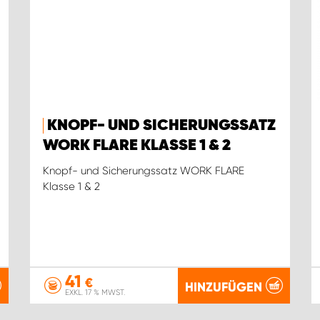
KNOPF- UND SICHERUNGSSATZ
WORK FLARE KLASSE 1 & 2
Knopf- und Sicherungssatz WORK FLARE
Klasse 1 & 2
41
€
HINZUFÜGEN
EXKL. 17 % MWST.