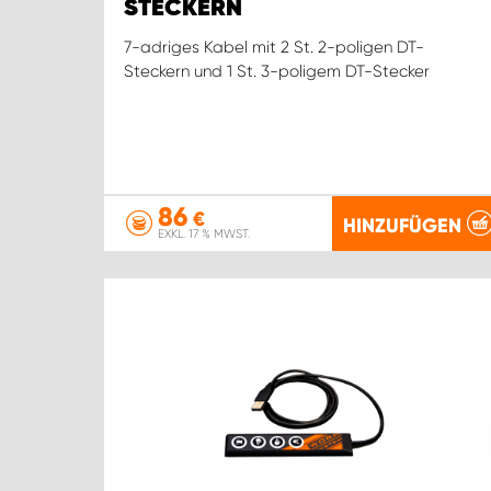
STECKERN
7-adriges Kabel mit 2 St. 2-poligen DT-
Steckern und 1 St. 3-poligem DT-Stecker
86
€
HINZUFÜGEN
EXKL. 17 % MWST.