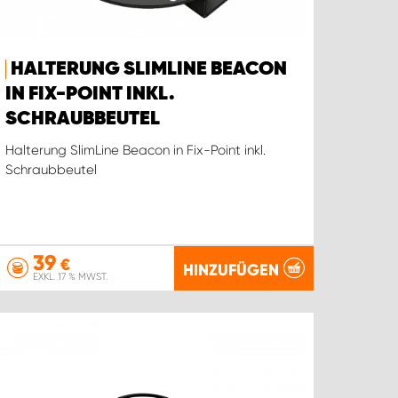
HALTERUNG SLIMLINE BEACON
IN FIX-POINT INKL.
SCHRAUBBEUTEL
Halterung SlimLine Beacon in Fix-Point inkl.
Schraubbeutel
39
€
HINZUFÜGEN
EXKL. 17 % MWST.