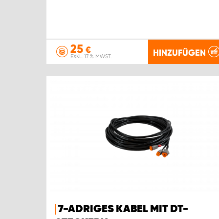
25
€
HINZUFÜGEN
EXKL. 17 % MWST.
7-ADRIGES KABEL MIT DT-