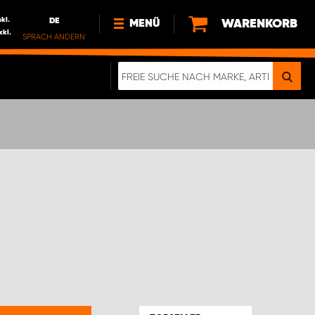
nkl.
DE
WARENKORB
MENÜ
xkl.
SPRACH ÄNDERN
DE
FR
NEWS
HTTPS://WWW.WORKSYSTEM.LU/DE/NACH
LU
ÜBER UNS