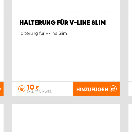
HALTERUNG FÜR V-LINE SLIM
Halterung für V-line Slim
10
€
HINZUFÜGEN
EXKL. 17 % MWST.