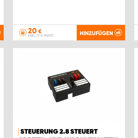
20
€
HINZUFÜGEN
EXKL. 17 % MWST.
STEUERUNG 2.8 STEUERT