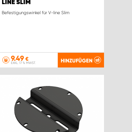
LINE SLIM
Befestigungswinkel für V-line Slim
9.49
€
HINZUFÜGEN
EXKL. 17 % MWST.