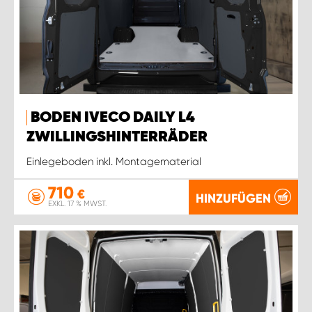
BODEN IVECO DAILY L4
ZWILLINGSHINTERRÄDER
Einlegeboden inkl. Montagematerial
710
€
HINZUFÜGEN
EXKL. 17 % MWST.