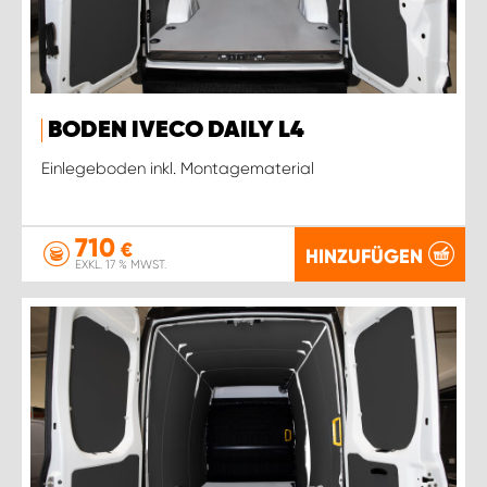
BODEN IVECO DAILY L4
Einlegeboden inkl. Montagematerial
710
€
HINZUFÜGEN
EXKL. 17 % MWST.