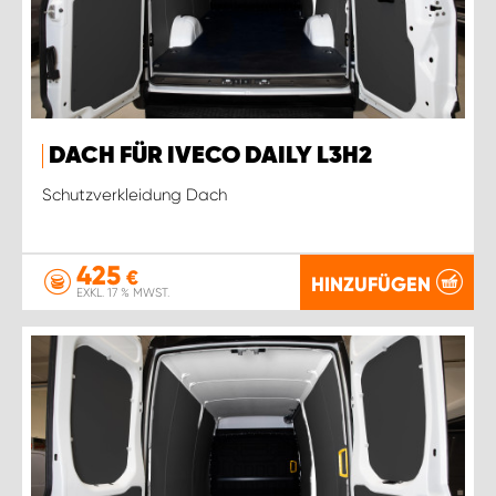
DACH FÜR IVECO DAILY L3H2
Schutzverkleidung Dach
425
€
HINZUFÜGEN
EXKL. 17 % MWST.