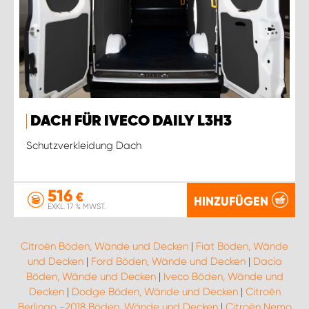
DACH FÜR IVECO DAILY L3H3
Schutzverkleidung Dach
516
€
HINZUFÜGEN
EXKL. 17 % MWST.
Citroën Böden, Wände und Decken
|
Fiat Böden, Wände
und Decken
|
Ford Böden, Wände und Decken
|
Dacia
Böden, Wände und Decken
|
Iveco Böden, Wände und
Decken
|
Dodge Böden, Wände und Decken
|
Citroën
Berlingo -2018 Böden, Wände und Decken
|
Citroën Nemo