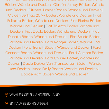
Böden, Wände und Decken
|
Citroën Jumpy Böden, Wände
und Decken
|
Citroën Jumper Böden, Wände und Decken
|
Citroën Berlingo 2019- Böden, Wände und Decken
|
Fiat
Fullback Böden, Wände und Decken
|
Fiat Fiorino Böden,
Wände und Decken
|
Fiat Talento Böden, Wände und
Decken
|
Fiat Doblo Böden, Wände und Decken
|
Fiat
Ducato Böden, Wände und Decken
|
Fiat Scudo Böden,
Wände und Decken
|
Ford Ranger Böden, Wände und
Decken
|
Ford Transit Böden, Wände und Decken
|
Ford
Connect Böden, Wände und Decken
|
Ford Custom Böden,
Wände und Decken
|
Ford Courier Böden, Wände und
Decken
|
Dacia Dokker Van (Transporter) Böden, Wände
und Decken
|
Iveco Daily Böden, Wände und Decken
|
Dodge Ram Böden, Wände und Decken
WÄHLEN SIE EIN ANDERES LAND
EINKAUFSBEDINGUNGEN