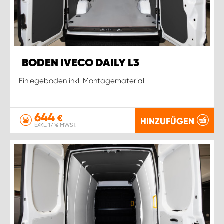
BODEN IVECO DAILY L3
Einlegeboden inkl. Montagematerial
644
€
HINZUFÜGEN
EXKL. 17 % MWST.