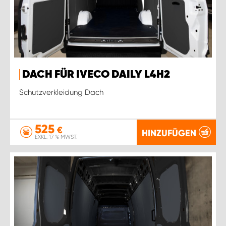
DACH FÜR IVECO DAILY L4H2
Schutzverkleidung Dach
525
€
HINZUFÜGEN
EXKL. 17 % MWST.