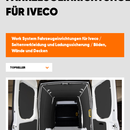
FÜR IVECO
Work System Fahrzeugeinrichtungen für Iveco
/
Seitenverkleidung und Ladungssicherung
/
Böden,
Wände und Decken
TOPSELLER