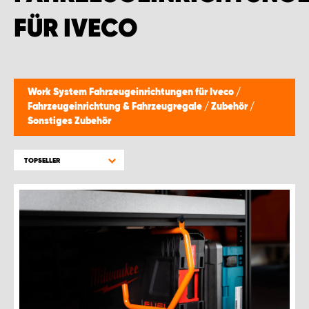
FÜR IVECO
Work System Fahrzeugeinrichtungen für Iveco
/
Fahrzeugeinrichtung & Fahrzeugregale
/
Zubehör
/
Sonstiges Zubehör
TOPSELLER