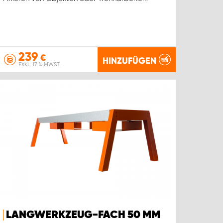
239
€
HINZUFÜGEN
EXKL. 17 % MWST.
LANGWERKZEUG-FACH 50 MM