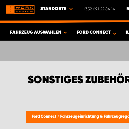
STANDORTE
+352 691 22 84 14
FAHRZEUG AUSWÄHLEN
FORD CONNECT
K
ERGEBNISSE ANZEIGEN -
466
ARTIKEL
SONSTIGES ZUBEHÖ
Ford Connect
/
Fahrzeugeinrichtung & Fahrzeugreg