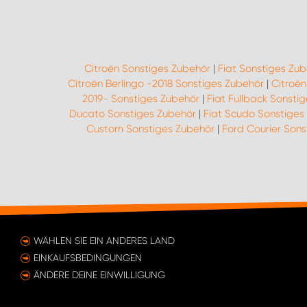
Citroën Sonstiges Zubehör
|
Fiat Sonstiges Zu
Citroën Berlingo -2018 Sonstiges Zubehör
|
Citroë
2019- Sonstiges Zubehör
|
Fiat Fullback Sonsti
Ducato Sonstiges Zubehör
|
Fiat Scudo Sonstiges
Custom Sonstiges Zubehör
|
Ford Courier Sons
WÄHLEN SIE EIN ANDERES LAND
EINKAUFSBEDINGUNGEN
ÄNDERE DEINE EINWILLIGUNG