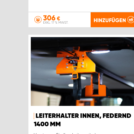
306
€
HINZUFÜGEN
EXKL. 17 % MWST.
LEITERHALTER INNEN, FEDERND
1400 MM