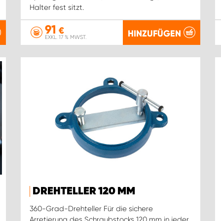
Halter fest sitzt.
91
€
HINZUFÜGEN
EXKL. 17 % MWST.
DREHTELLER 120 MM
360-Grad-Drehteller Für die sichere
Arretierung des Schraubstocks 120 mm in jeder