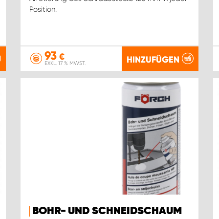
Position.
93
€
HINZUFÜGEN
EXKL. 17 % MWST.
BOHR- UND SCHNEIDSCHAUM