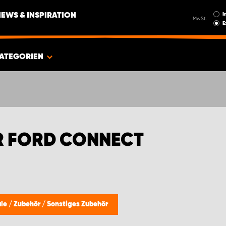
I
NEWS & INSPIRATION
MwSt.
E
ATEGORIEN
R FORD CONNECT
ale
/
Zubehör
/
Sonstiges Zubehör