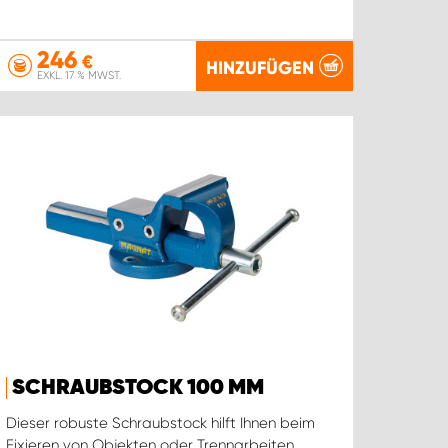
246
€
HINZUFÜGEN
EXKL. 17 % MWST.
SCHRAUBSTOCK 100 MM
Dieser robuste Schraubstock hilft Ihnen beim
Fixieren von Objekten oder Trennarbeiten.