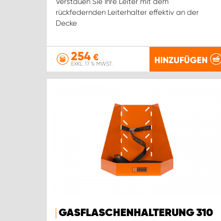
Verstauen Sie Ihre Leiter mit dem
rückfedernden Leiterhalter effektiv an der
Decke
254
€
HINZUFÜGEN
EXKL. 17 % MWST.
GASFLASCHENHALTERUNG 310