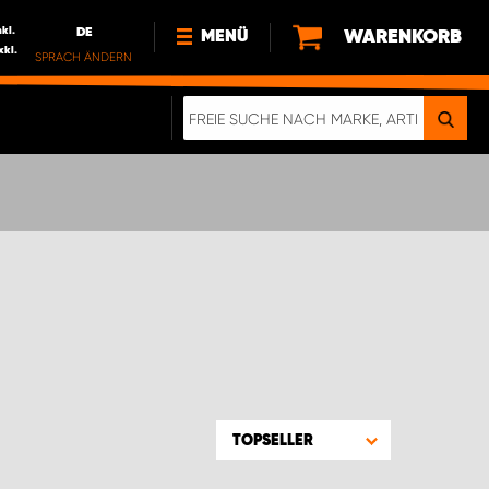
nkl.
DE
WARENKORB
MENÜ
xkl.
SPRACH ÄNDERN
DE
FR
NEWS
HTTPS://WWW.WORKSYSTEM.LU/DE/NACH
LU
ÜBER UNS
TOPSELLER