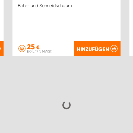
Bohr- und Schneidschaum
25
€
HINZUFÜGEN
EXKL. 17 % MWST.