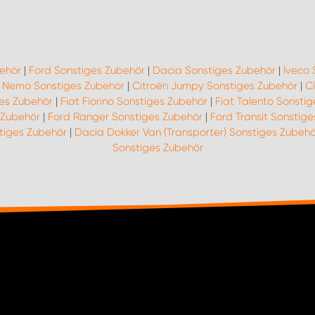
behör
|
Ford Sonstiges Zubehör
|
Dacia Sonstiges Zubehör
|
Iveco 
n Nemo Sonstiges Zubehör
|
Citroën Jumpy Sonstiges Zubehör
|
C
ges Zubehör
|
Fiat Fiorino Sonstiges Zubehör
|
Fiat Talento Sonsti
 Zubehör
|
Ford Ranger Sonstiges Zubehör
|
Ford Transit Sonstig
tiges Zubehör
|
Dacia Dokker Van (Transporter) Sonstiges Zubehö
Sonstiges Zubehör