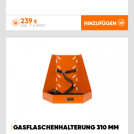
239
€
HINZUFÜGEN
EXKL. 17 % MWST.
GASFLASCHENHALTERUNG 310 MM