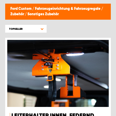
Ford Custom
/
Fahrzeugeinrichtung & Fahrzeugregale
/
Zubehör
/
Sonstiges Zubehör
TOPSELLER
LEITERHALTER INNEN, FEDERND