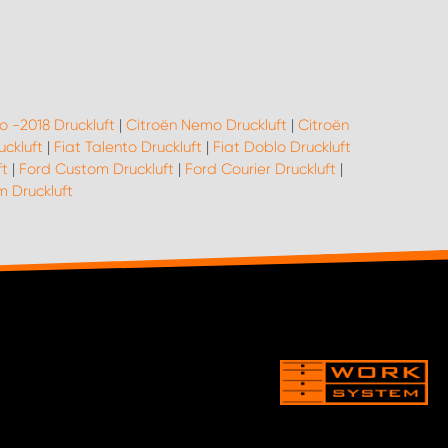
o -2018 Druckluft
|
Citroën Nemo Druckluft
|
Citroën
uckluft
|
Fiat Talento Druckluft
|
Fiat Doblo Druckluft
ft
|
Ford Custom Druckluft
|
Ford Courier Druckluft
|
 Druckluft