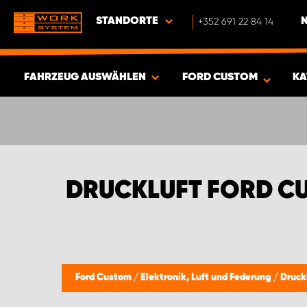
STANDORTE
+352 691 22 84 14
FAHRZEUG AUSWÄHLEN
FORD CUSTOM
KA
ERGEBNISSE ANZEIGEN -
452
ARTIKEL
DRUCKLUFT FORD C
Ford Custom
/
Elektronik, Luft und Federung
/
Druck