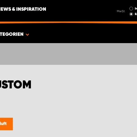
I
NEWS & INSPIRATION
MwSt.
E
TEGORIEN
USTOM
luft