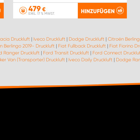
479
€
HINZUFÜGEN
EXKL. 17 % MWST.
acia Druckluft
|
Iveco Druckluft
|
Dodge Druckluft
|
Citroën Berling
n Berlingo 2019- Druckluft
|
Fiat Fullback Druckluft
|
Fiat Fiorino Dr
d Ranger Druckluft
|
Ford Transit Druckluft
|
Ford Connect Drucklu
er Van (Transporter) Druckluft
|
Iveco Daily Druckluft
|
Dodge Ram