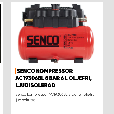
SENCO KOMPRESSOR
AC19306BL 8 BAR 6 L OLJEFRI,
LJUDISOLERAD
Senco kompressor AC19306BL 8 bar 6 l oljefri,
ljudisolerad