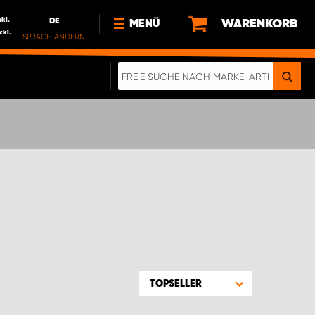
nkl.
DE
WARENKORB
MENÜ
xkl.
SPRACH ÄNDERN
DE
FR
NEWS
HTTPS://WWW.WORKSYSTEM.LU/DE/NACH
LU
ÜBER UNS
TOPSELLER