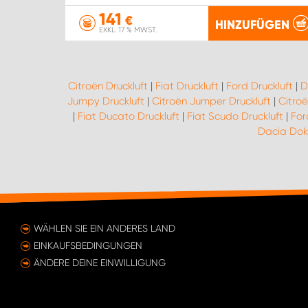
141
€
HINZUFÜGEN
EXKL. 17 % MWST.
Citroën Druckluft
|
Fiat Druckluft
|
Ford Druckluft
|
D
Jumpy Druckluft
|
Citroën Jumper Druckluft
|
Citroë
|
Fiat Ducato Druckluft
|
Fiat Scudo Druckluft
|
For
Dacia Dokk
WÄHLEN SIE EIN ANDERES LAND
EINKAUFSBEDINGUNGEN
ÄNDERE DEINE EINWILLIGUNG