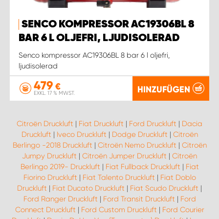
SENCO KOMPRESSOR AC19306BL 8
BAR 6 L OLJEFRI, LJUDISOLERAD
Senco kompressor AC19306BL 8 bar 6 l oljefri,
ljudisolerad
479
€
HINZUFÜGEN
EXKL. 17 % MWST.
Citroën Druckluft
|
Fiat Druckluft
|
Ford Druckluft
|
Dacia
Druckluft
|
Iveco Druckluft
|
Dodge Druckluft
|
Citroën
Berlingo -2018 Druckluft
|
Citroën Nemo Druckluft
|
Citroën
Jumpy Druckluft
|
Citroën Jumper Druckluft
|
Citroën
Berlingo 2019- Druckluft
|
Fiat Fullback Druckluft
|
Fiat
Fiorino Druckluft
|
Fiat Talento Druckluft
|
Fiat Doblo
Druckluft
|
Fiat Ducato Druckluft
|
Fiat Scudo Druckluft
|
Ford Ranger Druckluft
|
Ford Transit Druckluft
|
Ford
Connect Druckluft
|
Ford Custom Druckluft
|
Ford Courier