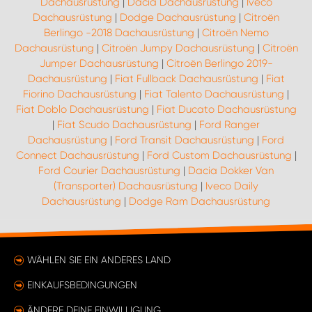
Dachausrüstung
|
Dacia Dachausrüstung
|
Iveco
Dachausrüstung
|
Dodge Dachausrüstung
|
Citroën
Berlingo -2018 Dachausrüstung
|
Citroën Nemo
Dachausrüstung
|
Citroën Jumpy Dachausrüstung
|
Citroën
Jumper Dachausrüstung
|
Citroën Berlingo 2019-
Dachausrüstung
|
Fiat Fullback Dachausrüstung
|
Fiat
Fiorino Dachausrüstung
|
Fiat Talento Dachausrüstung
|
Fiat Doblo Dachausrüstung
|
Fiat Ducato Dachausrüstung
|
Fiat Scudo Dachausrüstung
|
Ford Ranger
Dachausrüstung
|
Ford Transit Dachausrüstung
|
Ford
Connect Dachausrüstung
|
Ford Custom Dachausrüstung
|
Ford Courier Dachausrüstung
|
Dacia Dokker Van
(Transporter) Dachausrüstung
|
Iveco Daily
Dachausrüstung
|
Dodge Ram Dachausrüstung
WÄHLEN SIE EIN ANDERES LAND
EINKAUFSBEDINGUNGEN
ÄNDERE DEINE EINWILLIGUNG