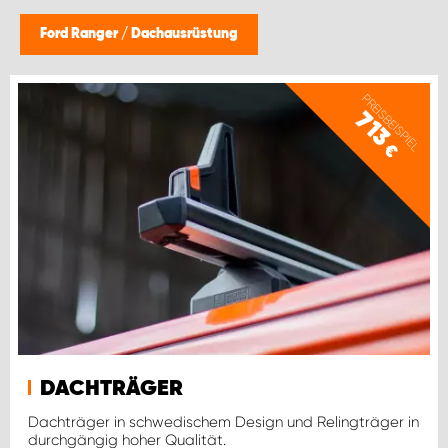
Ford Ranger
/
Dachausrüstung
PREISBEISPIEL
713
€
DACHTRÄGER
Dachträger in schwedischem Design und Relingträger in
durchgängig hoher Qualität.