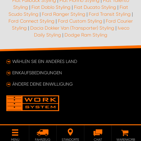
Fiat Fullback Styling
|
Fiat Fiorino Styling
|
Fiat Talento
Styling
|
Fiat Doblo Styling
|
Fiat Ducato Styling
|
Fiat
Scudo Styling
|
Ford Ranger Styling
|
Ford Transit Styling
|
Ford Connect Styling
|
Ford Custom Styling
|
Ford Courier
Styling
|
Dacia Dokker Van (Transporter) Styling
|
Iveco
Daily Styling
|
Dodge Ram Styling
WÄHLEN SIE EIN ANDERES LAND
EINKAUFSBEDINGUNGEN
ÄNDERE DEINE EINWILLIGUNG
MENÜ
FAHRZEUG
STANDORTE
CHAT
WARENKORB