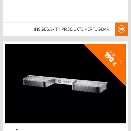
INSGESAMT
1 PRODUKTE
VERFÜGBAR
PREISBEISPIEL
190
€