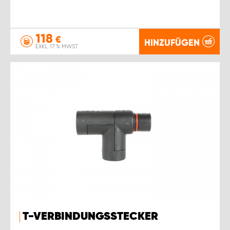
118
€
HINZUFÜGEN
EXKL. 17 % MWST.
T-VERBINDUNGSSTECKER