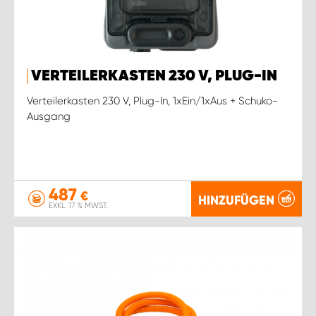
VERTEILERKASTEN 230 V, PLUG-IN
Verteilerkasten 230 V, Plug-In, 1xEin/1xAus + Schuko-
Ausgang
487
€
HINZUFÜGEN
EXKL. 17 % MWST.