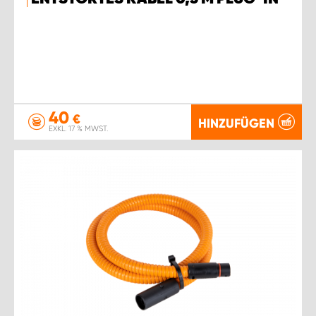
40
€
HINZUFÜGEN
EXKL. 17 % MWST.