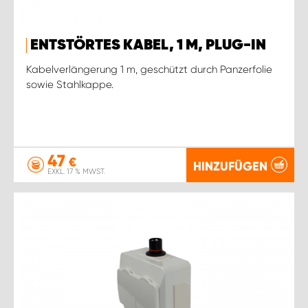
ENTSTÖRTES KABEL, 1 M, PLUG-IN
Kabelverlängerung 1 m, geschützt durch Panzerfolie
sowie Stahlkappe.
47
€
HINZUFÜGEN
EXKL. 17 % MWST.