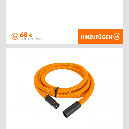
68
€
HINZUFÜGEN
EXKL. 17 % MWST.