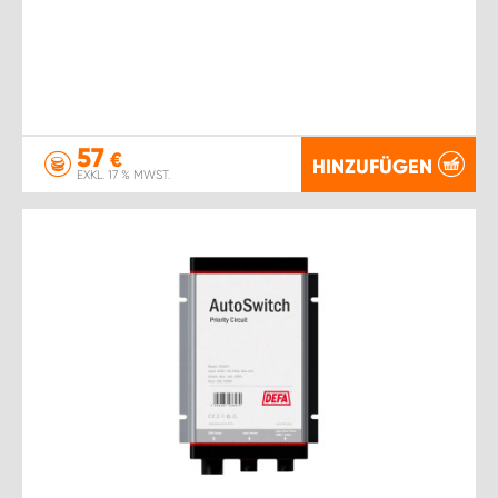
57
€
HINZUFÜGEN
EXKL. 17 % MWST.