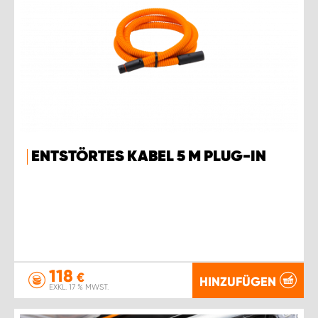
ENTSTÖRTES KABEL 5 M PLUG-IN
118
€
HINZUFÜGEN
EXKL. 17 % MWST.