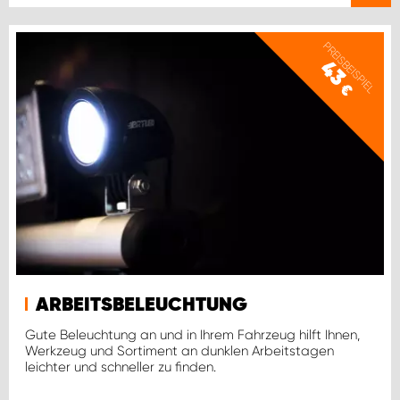
PREISBEISPIEL
43
€
ARBEITSBELEUCHTUNG
Gute Beleuchtung an und in Ihrem Fahrzeug hilft Ihnen,
Werkzeug und Sortiment an dunklen Arbeitstagen
leichter und schneller zu finden.