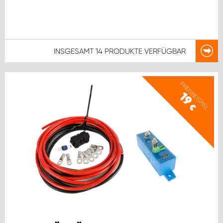
INSGESAMT
14 PRODUKTE
VERFÜGBAR
PREISBEISPIEL
19
€