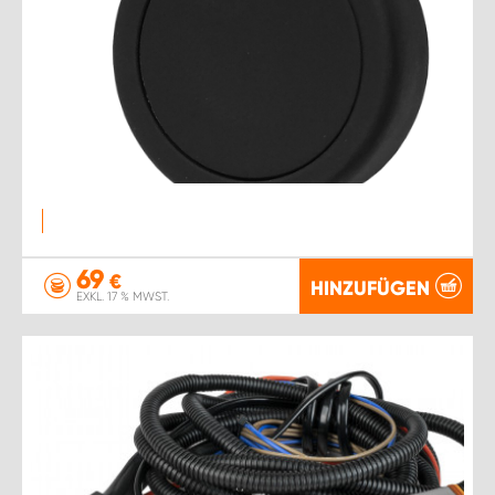
69
€
HINZUFÜGEN
EXKL. 17 % MWST.