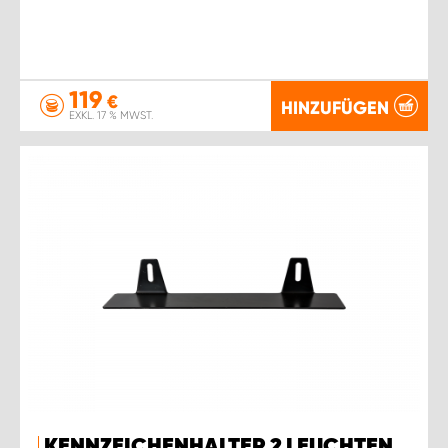
119
€
HINZUFÜGEN
EXKL. 17 % MWST.
KENNZEICHENHALTER 2 LEUCHTEN