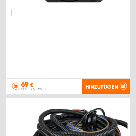
69
€
HINZUFÜGEN
EXKL. 17 % MWST.