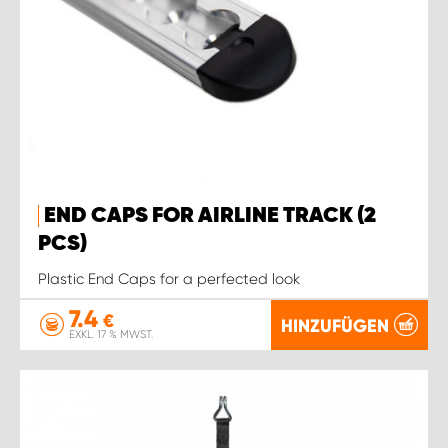
END CAPS FOR AIRLINE TRACK (2
PCS)
Plastic End Caps for a perfected look
7.4
€
HINZUFÜGEN
EXKL. 17 % MWST.