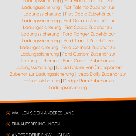
Ladungssicherung
|
Fiat Fiorino Zubehör zur
Ladungssicherung
|
Fiat Talento Zubehör zur
Ladungssicherung
|
Fiat Doblo Zubehör zur
Ladungssicherung
|
Fiat Ducato Zubehör zur
Ladungssicherung
|
Fiat Scudo Zubehör zur
Ladungssicherung
|
Ford Ranger Zubehör zur
Ladungssicherung
|
Ford Transit Zubehör zur
Ladungssicherung
|
Ford Connect Zubehör zur
Ladungssicherung
|
Ford Custom Zubehör zur
Ladungssicherung
|
Ford Courier Zubehör zur
Ladungssicherung
|
Dacia Dokker Van (Transporter)
Zubehör zur Ladungssicherung
|
Iveco Daily Zubehör zur
Ladungssicherung
|
Dodge Ram Zubehör zur
Ladungssicherung
WÄHLEN SIE EIN ANDERES LAND
EINKAUFSBEDINGUNGEN
ÄNDERE DEINE EINWILLIGUNG