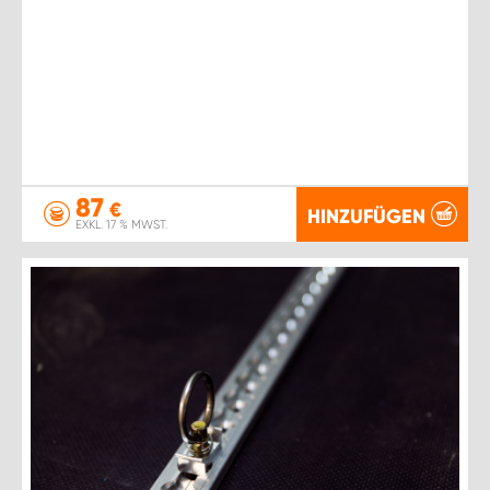
87
€
HINZUFÜGEN
EXKL. 17 % MWST.