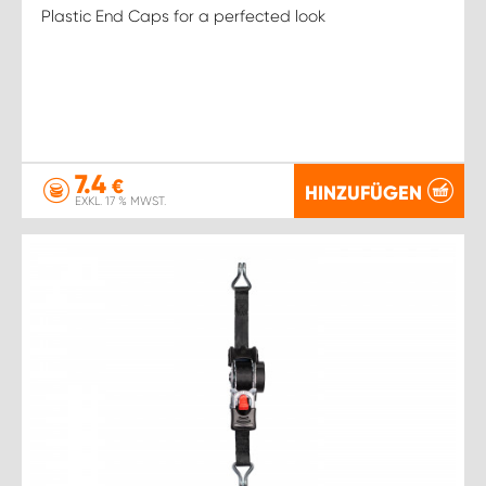
Plastic End Caps for a perfected look
7.4
€
HINZUFÜGEN
EXKL. 17 % MWST.