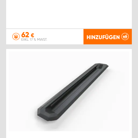
62
€
HINZUFÜGEN
EXKL. 17 % MWST.