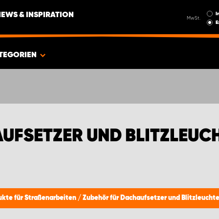
I
NEWS & INSPIRATION
MwSt.
E
TEGORIEN
UFSETZER UND BLITZLEUC
ukte für Straßenarbeiten
/
Zubehör für Dachaufsetzer und Blitzleucht