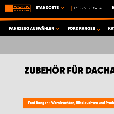
STANDORTE
+352 691 22 84 14
FAHRZEUG AUSWÄHLEN
FORD RANGER
KA
ERGEBNISSE ANZEIGEN -
385
ARTIKEL
ZUBEHÖR FÜR DACHA
Ford Ranger
/
Warnleuchten, Blitzleuchten und Prod