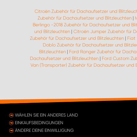
Citroën Zubehör für Dachaufsetzer und Blitzleuc
Zubehör für Dachaufsetzer und Blitzleuchten
|
I
Berlingo -2018 Zubehör für Dachaufsetzer und Bli
und Blitzleuchten
|
Citroën Jumper Zubehör für D
Zubehör für Dachaufsetzer und Blitzleuchten
|
Fiat
Doblo Zubehör für Dachaufsetzer und Blitzl
Blitzleuchten
|
Ford Ranger Zubehör für Dachau
Dachaufsetzer und Blitzleuchten
|
Ford Custom Zub
Van (Transporter) Zubehör für Dachaufsetzer und B
WÄHLEN SIE EIN ANDERES LAND
EINKAUFSBEDINGUNGEN
ÄNDERE DEINE EINWILLIGUNG