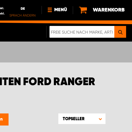
nkl.
DE
WARENKORB
MENÜ
xkl.
SPRACH ÄNDERN
DE
FR
NEWS
HTTPS://WWW.WORKSYSTEM.LU/DE/NACH
LU
ÜBER UNS
HTEN FORD RANGER
TOPSELLER
en