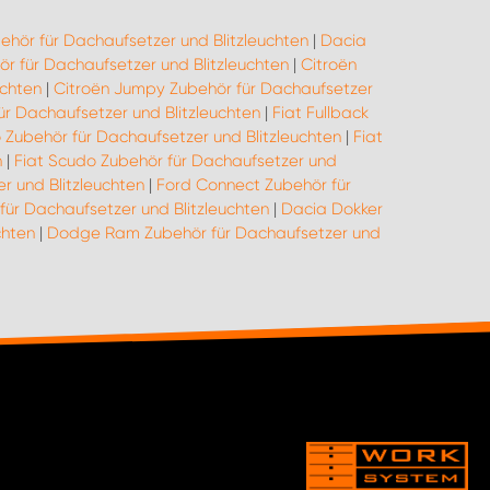
ehör für Dachaufsetzer und Blitzleuchten
|
Dacia
 für Dachaufsetzer und Blitzleuchten
|
Citroën
uchten
|
Citroën Jumpy Zubehör für Dachaufsetzer
ür Dachaufsetzer und Blitzleuchten
|
Fiat Fullback
o Zubehör für Dachaufsetzer und Blitzleuchten
|
Fiat
n
|
Fiat Scudo Zubehör für Dachaufsetzer und
r und Blitzleuchten
|
Ford Connect Zubehör für
für Dachaufsetzer und Blitzleuchten
|
Dacia Dokker
chten
|
Dodge Ram Zubehör für Dachaufsetzer und