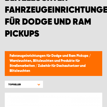
FAHRZEUGEINRICHTUNG
FÜR DODGE UND RAM
PICKUPS
Fahrzeugeinrichtungen für Dodge und Ram Pickups
/
Warnleuchten, Blitzleuchten und Produkte für
Straßenarbeiten
/
Zubehör für Dachaufsetzer und
Blitzleuchten
TOPSELLER