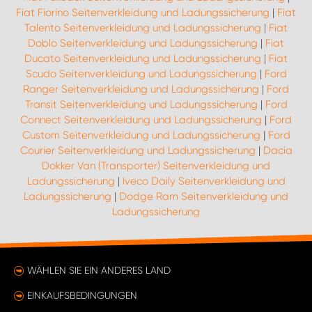
Fiat Fiorino Seitenverkleidung und Ladungssicherung
|
Fiat
Talento Seitenverkleidung und Ladungssicherung
|
Fiat
Doblo Seitenverkleidung und Ladungssicherung
|
Fiat
Ducato Seitenverkleidung und Ladungssicherung
|
Fiat
Scudo Seitenverkleidung und Ladungssicherung
|
Ford
Ranger Seitenverkleidung und Ladungssicherung
|
Ford
Transit Seitenverkleidung und Ladungssicherung
|
Ford
Connect Seitenverkleidung und Ladungssicherung
|
Ford
Custom Seitenverkleidung und Ladungssicherung
|
Ford
Courier Seitenverkleidung und Ladungssicherung
|
Dacia
Dokker Van (Transporter) Seitenverkleidung und
Ladungssicherung
|
Iveco Daily Seitenverkleidung und
Ladungssicherung
|
Dodge Ram Seitenverkleidung und
Ladungssicherung
WÄHLEN SIE EIN ANDERES LAND
EINKAUFSBEDINGUNGEN