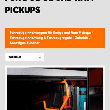
PICKUPS
Fahrzeugeinrichtungen für Dodge und Ram Pickups
/
Fahrzeugeinrichtung & Fahrzeugregale
/
Zubehör
/
Sonstiges Zubehör
TOPSELLER