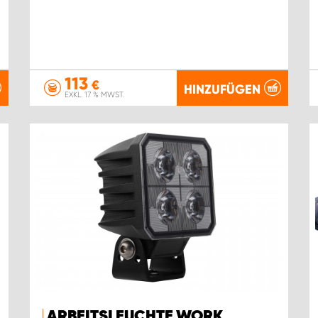
113
€
HINZUFÜGEN
EXKL. 17 % MWST.
ARBEITSLEUCHTE WORK