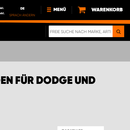
nkl.
DE
WARENKORB
MENÜ
xkl.
SPRACH ÄNDERN
DE
FR
NEWS
HTTPS://WWW.WORKSYSTEM.LU/DE/NACH
LU
ÜBER UNS
EN FÜR DODGE UND