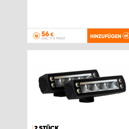
56
€
HINZUFÜGEN
EXKL. 17 % MWST.
2 STÜCK