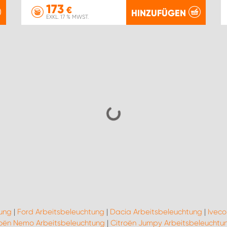
173
€
HINZUFÜGEN
EXKL. 17 % MWST.
tung
|
Ford Arbeitsbeleuchtung
|
Dacia Arbeitsbeleuchtung
|
Iveco
roën Nemo Arbeitsbeleuchtung
|
Citroën Jumpy Arbeitsbeleuchtu