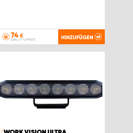
74
€
HINZUFÜGEN
EXKL. 17 % MWST.
WORK VISION ULTRA