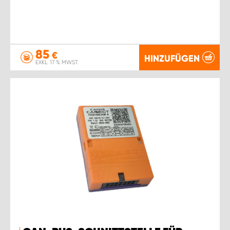
85
€
HINZUFÜGEN
EXKL. 17 % MWST.