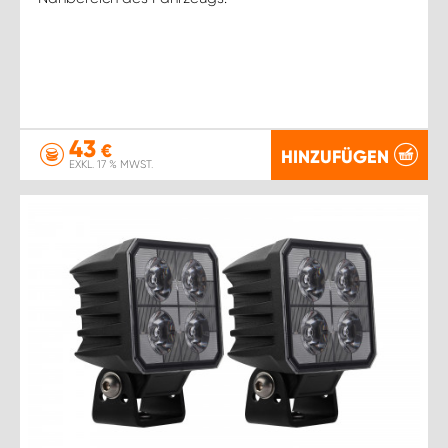
43
€
HINZUFÜGEN
EXKL. 17 % MWST.