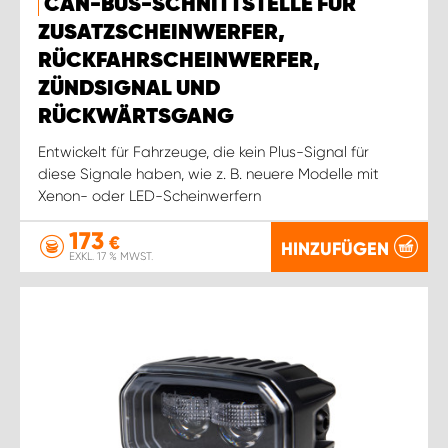
CAN-BUS-SCHNITTSTELLE FÜR
ZUSATZSCHEINWERFER,
RÜCKFAHRSCHEINWERFER,
ZÜNDSIGNAL UND
RÜCKWÄRTSGANG
Entwickelt für Fahrzeuge, die kein Plus-Signal für
diese Signale haben, wie z. B. neuere Modelle mit
Xenon- oder LED-Scheinwerfern
173
€
HINZUFÜGEN
EXKL. 17 % MWST.