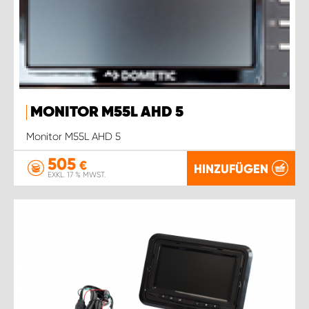
MONITOR M55L AHD 5
Monitor M55L AHD 5
505
€
HINZUFÜGEN
EXKL. 17 % MWST.