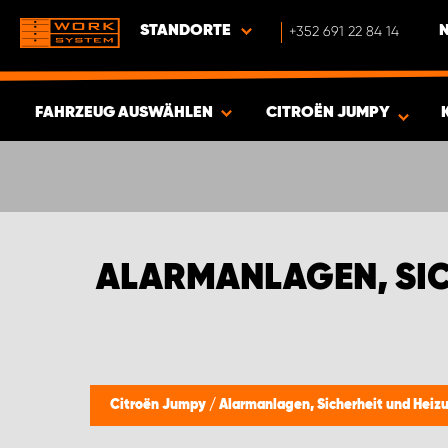
STANDORTE
+352 691 22 84 14
FAHRZEUG AUSWÄHLEN
CITROËN JUMPY
ERGEBNISSE ANZEIGEN -
426
ARTIKEL
ALARMANLAGEN, SIC
Citroën Jumpy
/
Alarmanlagen, Sicherheit und Heiz