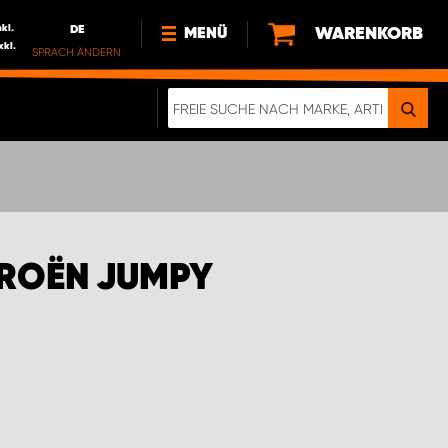
nkl.
DE
WARENKORB
MENÜ
xkl.
SPRACH ÄNDERN
DE
FR
NEWS
HTTPS://WWW.WORKSYSTEM.LU/DE/NACH
LU
ÜBER UNS
TROËN JUMPY