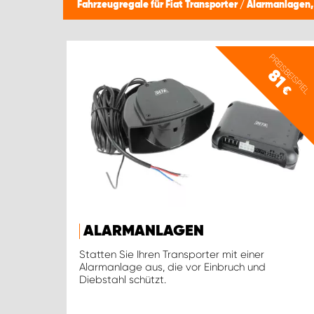
Fahrzeugregale für Fiat Transporter
/
Alarmanlagen,
PREISBEISPIEL
81
€
ALARMANLAGEN
Statten Sie Ihren Transporter mit einer
Alarmanlage aus, die vor Einbruch und
Diebstahl schützt.