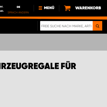
nkl.
DE
WARENKORB
MENÜ
xkl.
SPRACH ÄNDERN
DE
FR
NEWS
HTTPS://WWW.WORKSYSTEM.LU/DE/NACH
LU
ÜBER UNS
HRZEUGREGALE FÜR