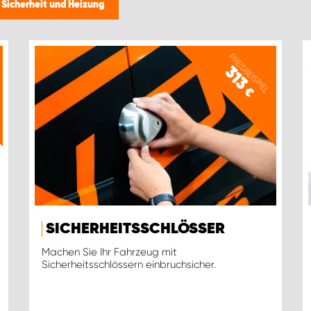
 Sicherheit und Heizung
PREISBEISPIEL
313
€
SICHERHEITSSCHLÖSSER
Machen Sie Ihr Fahrzeug mit
Sicherheitsschlössern einbruchsicher.