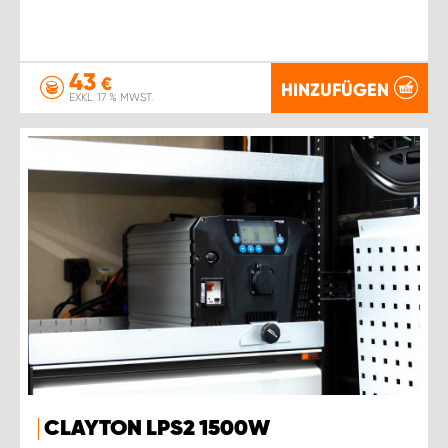
43
€
HINZUFÜGEN
EXKL. 17 % MWST.
CLAYTON LPS2 1500W