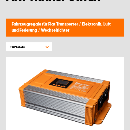
Fahrzeugregale für Fiat Transporter
/
Elektronik, Luft
und Federung
/
Wechselrichter
TOPSELLER