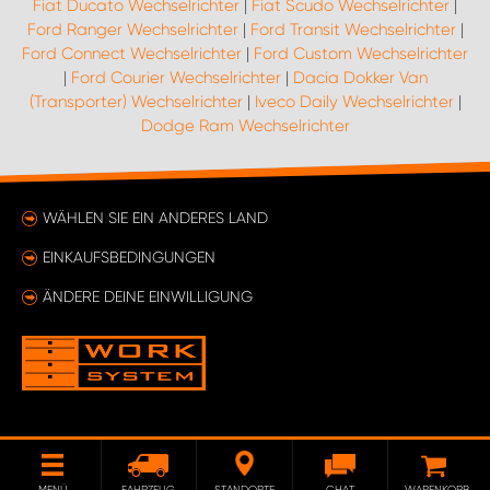
Fiat Ducato Wechselrichter
|
Fiat Scudo Wechselrichter
|
Ford Ranger Wechselrichter
|
Ford Transit Wechselrichter
|
Ford Connect Wechselrichter
|
Ford Custom Wechselrichter
|
Ford Courier Wechselrichter
|
Dacia Dokker Van
(Transporter) Wechselrichter
|
Iveco Daily Wechselrichter
|
Dodge Ram Wechselrichter
WÄHLEN SIE EIN ANDERES LAND
EINKAUFSBEDINGUNGEN
ÄNDERE DEINE EINWILLIGUNG
MENÜ
FAHRZEUG
STANDORTE
CHAT
WARENKORB