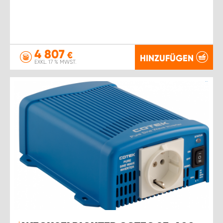
4 807
€
HINZUFÜGEN
EXKL. 17 % MWST.