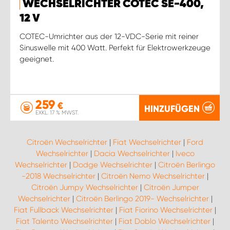
WECHSELRICHTER COTEC SE-400,
12 V
COTEC-Umrichter aus der 12-VDC-Serie mit reiner
Sinuswelle mit 400 Watt. Perfekt für Elektrowerkzeuge
geeignet.
259
€
HINZUFÜGEN
EXKL. 17 % MWST.
Citroën Wechselrichter
|
Fiat Wechselrichter
|
Ford
Wechselrichter
|
Dacia Wechselrichter
|
Iveco
Wechselrichter
|
Dodge Wechselrichter
|
Citroën Berlingo
-2018 Wechselrichter
|
Citroën Nemo Wechselrichter
|
Citroën Jumpy Wechselrichter
|
Citroën Jumper
Wechselrichter
|
Citroën Berlingo 2019- Wechselrichter
|
Fiat Fullback Wechselrichter
|
Fiat Fiorino Wechselrichter
|
Fiat Talento Wechselrichter
|
Fiat Doblo Wechselrichter
|