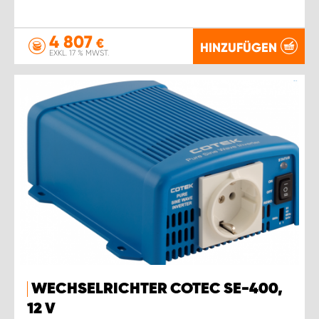
4 807
€
HINZUFÜGEN
EXKL. 17 % MWST.
WECHSELRICHTER COTEC SE-400,
12 V