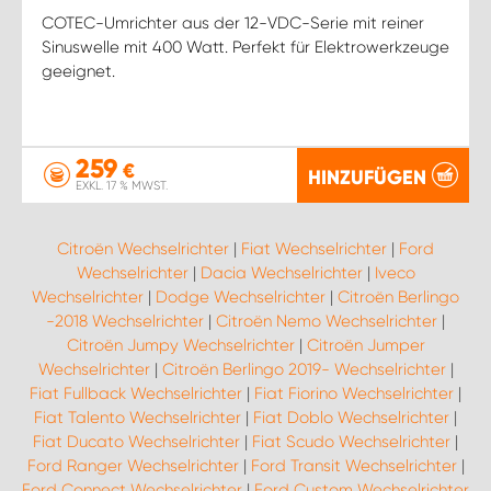
COTEC-Umrichter aus der 12-VDC-Serie mit reiner
Sinuswelle mit 400 Watt. Perfekt für Elektrowerkzeuge
geeignet.
259
€
HINZUFÜGEN
EXKL. 17 % MWST.
Citroën Wechselrichter
|
Fiat Wechselrichter
|
Ford
Wechselrichter
|
Dacia Wechselrichter
|
Iveco
Wechselrichter
|
Dodge Wechselrichter
|
Citroën Berlingo
-2018 Wechselrichter
|
Citroën Nemo Wechselrichter
|
Citroën Jumpy Wechselrichter
|
Citroën Jumper
Wechselrichter
|
Citroën Berlingo 2019- Wechselrichter
|
Fiat Fullback Wechselrichter
|
Fiat Fiorino Wechselrichter
|
Fiat Talento Wechselrichter
|
Fiat Doblo Wechselrichter
|
Fiat Ducato Wechselrichter
|
Fiat Scudo Wechselrichter
|
Ford Ranger Wechselrichter
|
Ford Transit Wechselrichter
|
Ford Connect Wechselrichter
|
Ford Custom Wechselrichter