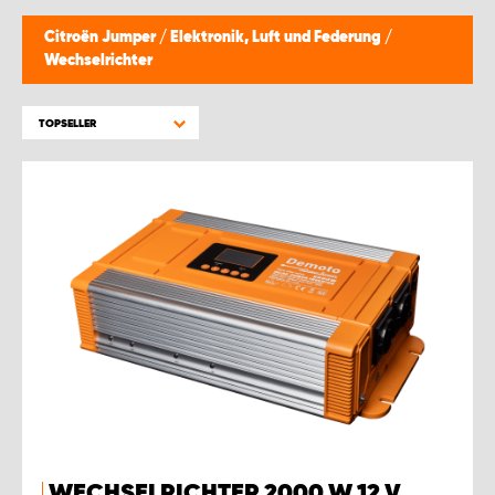
Citroën Jumper
/
Elektronik, Luft und Federung
/
Wechselrichter
TOPSELLER
WECHSELRICHTER 2000 W 12 V