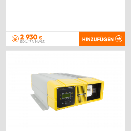
2 930
€
HINZUFÜGEN
EXKL. 17 % MWST.