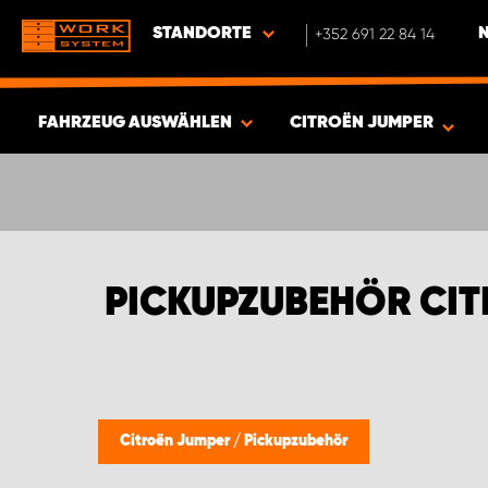
STANDORTE
+352 691 22 84 14
FAHRZEUG AUSWÄHLEN
CITROËN JUMPER
ERGEBNISSE ANZEIGEN -
400
ARTIKEL
PICKUPZUBEHÖR CI
Citroën Jumper
/
Pickupzubehör