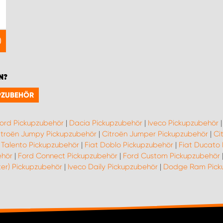
N?
UPZUBEHÖR
ord Pickupzubehör
|
Dacia Pickupzubehör
|
Iveco Pickupzubehör
itroën Jumpy Pickupzubehör
|
Citroën Jumper Pickupzubehör
|
Ci
 Talento Pickupzubehör
|
Fiat Doblo Pickupzubehör
|
Fiat Ducato
ehör
|
Ford Connect Pickupzubehör
|
Ford Custom Pickupzubehör
ter) Pickupzubehör
|
Iveco Daily Pickupzubehör
|
Dodge Ram Pick