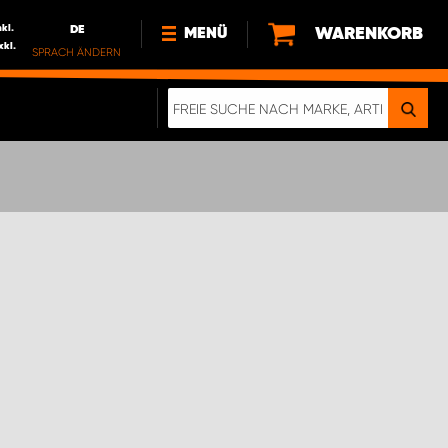
nkl.
DE
WARENKORB
MENÜ
xkl.
SPRACH ÄNDERN
DE
FR
NEWS
HTTPS://WWW.WORKSYSTEM.LU/DE/NACH
LU
ÜBER UNS