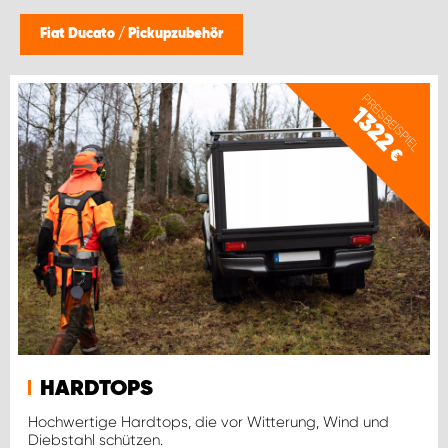
Fiat Ducato
/
Pickupzubehör
PREISBEISPIEL
1322
€
HARDTOPS
Hochwertige Hardtops, die vor Witterung, Wind und
Diebstahl schützen.