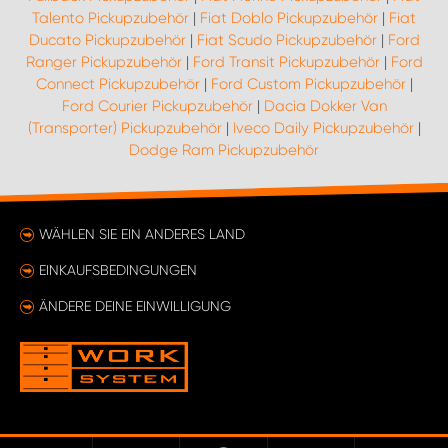
Talento Pickupzubehör
|
Fiat Doblo Pickupzubehör
|
Fiat
Ducato Pickupzubehör
|
Fiat Scudo Pickupzubehör
|
Ford
Ranger Pickupzubehör
|
Ford Transit Pickupzubehör
|
Ford
Connect Pickupzubehör
|
Ford Custom Pickupzubehör
|
Ford Courier Pickupzubehör
|
Dacia Dokker Van
(Transporter) Pickupzubehör
|
Iveco Daily Pickupzubehör
|
Dodge Ram Pickupzubehör
WÄHLEN SIE EIN ANDERES LAND
EINKAUFSBEDINGUNGEN
ÄNDERE DEINE EINWILLIGUNG