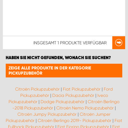
INSGESAMT
1 PRODUKTE
VERFÜGBAR
HABEN SIE NICHT GEFUNDEN, WONACH SIE SUCHEN?
ZEIGE ALLE PRODUKTE IN DER KATEGORIE
PICKUPZUBEHÖR
Citroën Pickupzubehör
|
Fiat Pickupzubehör
|
Ford
Pickupzubehör
|
Dacia Pickupzubehör
|
Iveco
Pickupzubehör
|
Dodge Pickupzubehör
|
Citroën Berlingo
-2018 Pickupzubehör
|
Citroën Nemo Pickupzubehör
|
Citroën Jumpy Pickupzubehör
|
Citroën Jumper
Pickupzubehör
|
Citroën Berlingo 2019- Pickupzubehör
|
Fiat
Fullback Pickupzubehör
|
Fiat Fiorino Pickupzubehör
|
Fiat