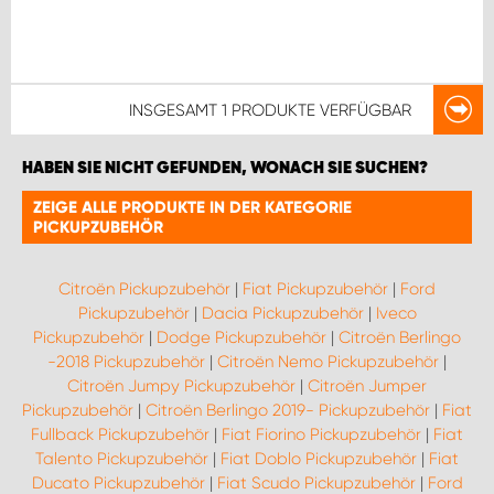
INSGESAMT
1 PRODUKTE
VERFÜGBAR
HABEN SIE NICHT GEFUNDEN, WONACH SIE SUCHEN?
ZEIGE ALLE PRODUKTE IN DER KATEGORIE
PICKUPZUBEHÖR
Citroën Pickupzubehör
|
Fiat Pickupzubehör
|
Ford
Pickupzubehör
|
Dacia Pickupzubehör
|
Iveco
Pickupzubehör
|
Dodge Pickupzubehör
|
Citroën Berlingo
-2018 Pickupzubehör
|
Citroën Nemo Pickupzubehör
|
Citroën Jumpy Pickupzubehör
|
Citroën Jumper
Pickupzubehör
|
Citroën Berlingo 2019- Pickupzubehör
|
Fiat
Fullback Pickupzubehör
|
Fiat Fiorino Pickupzubehör
|
Fiat
Talento Pickupzubehör
|
Fiat Doblo Pickupzubehör
|
Fiat
Ducato Pickupzubehör
|
Fiat Scudo Pickupzubehör
|
Ford