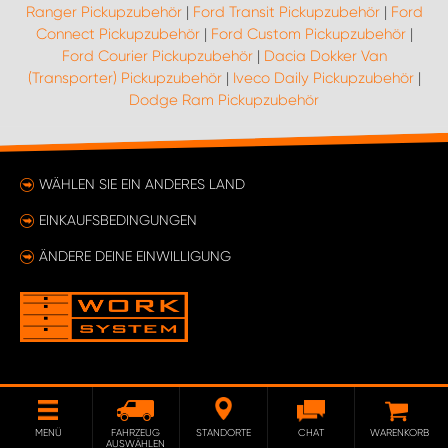
Ranger Pickupzubehör
|
Ford Transit Pickupzubehör
|
Ford
Connect Pickupzubehör
|
Ford Custom Pickupzubehör
|
Ford Courier Pickupzubehör
|
Dacia Dokker Van
(Transporter) Pickupzubehör
|
Iveco Daily Pickupzubehör
|
Dodge Ram Pickupzubehör
WÄHLEN SIE EIN ANDERES LAND
EINKAUFSBEDINGUNGEN
ÄNDERE DEINE EINWILLIGUNG
MENÜ
FAHRZEUG
STANDORTE
CHAT
WARENKORB
AUSWÄHLEN