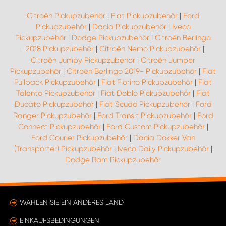
Citroën Pickupzubehör
|
Fiat Pickupzubehör
|
Ford
Pickupzubehör
|
Dacia Pickupzubehör
|
Iveco
Pickupzubehör
|
Dodge Pickupzubehör
|
Citroën Berlingo
-2018 Pickupzubehör
|
Citroën Nemo Pickupzubehör
|
Citroën Jumpy Pickupzubehör
|
Citroën Jumper
Pickupzubehör
|
Citroën Berlingo 2019- Pickupzubehör
|
Fiat
Fullback Pickupzubehör
|
Fiat Fiorino Pickupzubehör
|
Fiat
Talento Pickupzubehör
|
Fiat Doblo Pickupzubehör
|
Fiat
Ducato Pickupzubehör
|
Fiat Scudo Pickupzubehör
|
Ford
Ranger Pickupzubehör
|
Ford Transit Pickupzubehör
|
Ford
Connect Pickupzubehör
|
Ford Custom Pickupzubehör
|
Ford Courier Pickupzubehör
|
Dacia Dokker Van
(Transporter) Pickupzubehör
|
Iveco Daily Pickupzubehör
|
Dodge Ram Pickupzubehör
WÄHLEN SIE EIN ANDERES LAND
EINKAUFSBEDINGUNGEN