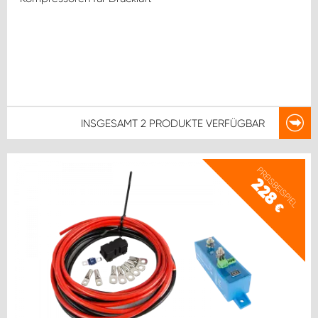
INSGESAMT
2 PRODUKTE
VERFÜGBAR
PREISBEISPIEL
228
€