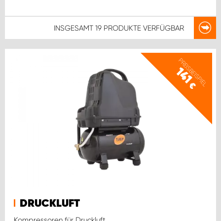
INSGESAMT
19 PRODUKTE
VERFÜGBAR
PREISBEISPIEL
141
€
DRUCKLUFT
Kompressoren für Druckluft