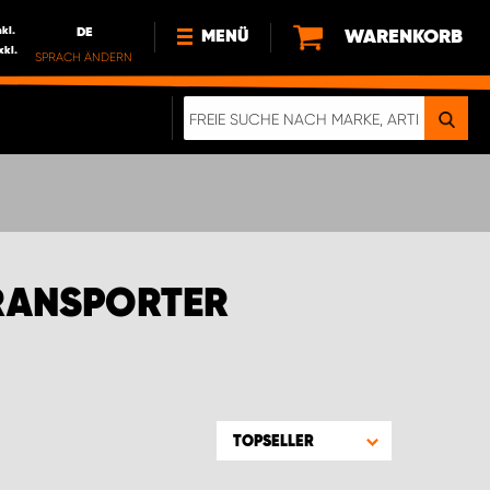
nkl.
DE
WARENKORB
MENÜ
xkl.
SPRACH ÄNDERN
DE
FR
NEWS
HTTPS://WWW.WORKSYSTEM.LU/DE/NACH
LU
ÜBER UNS
TRANSPORTER
TOPSELLER