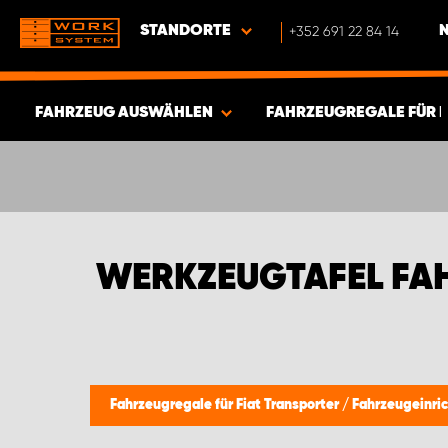
STANDORTE
+352 691 22 84 14
FAHRZEUG AUSWÄHLEN
FAHRZEUGREGALE FÜR 
ERGEBNISSE ANZEIGEN -
595
ARTIKEL
WERKZEUGTAFEL FAH
Fahrzeugregale für Fiat Transporter
/
Fahrzeugeinri