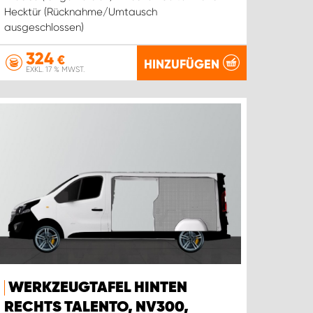
Hecktür (Rücknahme/Umtausch
ausgeschlossen)
324
€
HINZUFÜGEN
EXKL. 17 % MWST.
WERKZEUGTAFEL HINTEN
RECHTS TALENTO, NV300,