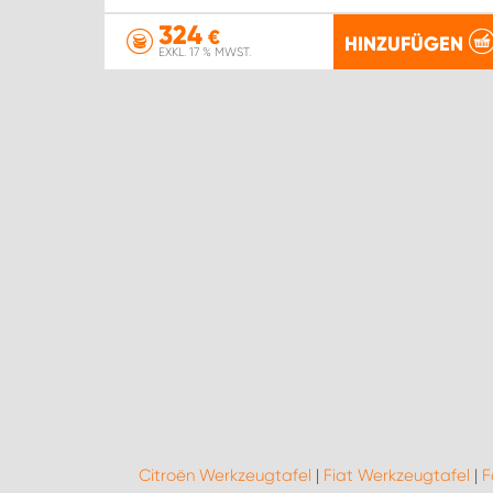
324
€
HINZUFÜGEN
EXKL. 17 % MWST.
Citroën Werkzeugtafel
|
Fiat Werkzeugtafel
|
F