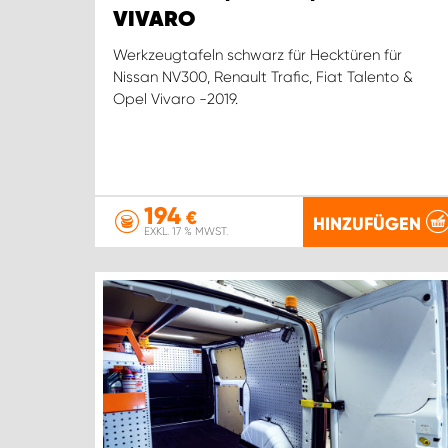
VIVARO
Werkzeugtafeln schwarz für Hecktüren für
Nissan NV300, Renault Trafic, Fiat Talento &
Opel Vivaro -2019.
194
€
HINZUFÜGEN
EXKL. 17 % MWST.