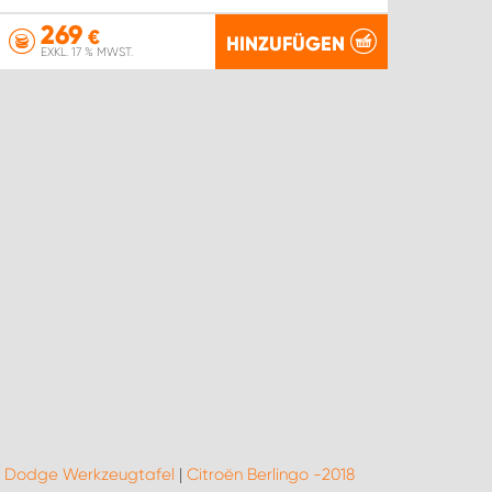
269
€
HINZUFÜGEN
EXKL. 17 % MWST.
|
Dodge Werkzeugtafel
|
Citroën Berlingo -2018