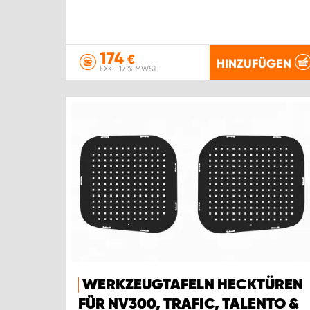
174
€
HINZUFÜGEN
EXKL. 17 % MWST.
WERKZEUGTAFELN HECKTÜREN
FÜR NV300, TRAFIC, TALENTO &