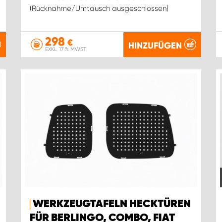
(Rücknahme/Umtausch ausgeschlossen)
298
€
HINZUFÜGEN
EXKL. 17 % MWST.
WERKZEUGTAFELN HECKTÜREN
FÜR BERLINGO, COMBO, FIAT