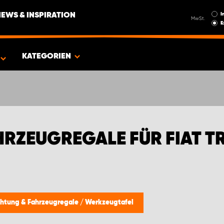
I
NEWS & INSPIRATION
MwSt.
E
FIAT TRANSPORTER
KATEGORIEN
RZEUGREGALE FÜR FIAT 
chtung & Fahrzeugregale
/
Werkzeugtafel