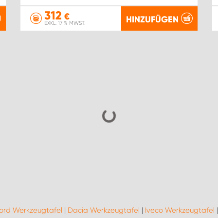
312
€
HINZUFÜGEN
EXKL. 17 % MWST.
ord Werkzeugtafel
|
Dacia Werkzeugtafel
|
Iveco Werkzeugtafel